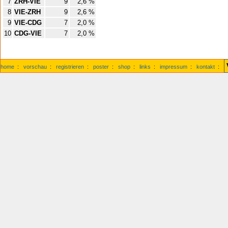
7
ZRH-VIE
9
2,6 %
8
VIE-ZRH
9
2,6 %
9
VIE-CDG
7
2,0 %
10
CDG-VIE
7
2,0 %
home
:
vorschau
:
registrieren
:
poster
:
shop
:
links
:
impressum
:
kontakt
: