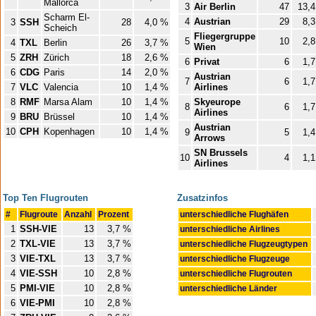
Mallorca
3
Air Berlin
47
13,
Scharm El-
4
Austrian
29
8,
3
SSH
28
4,0 %
Scheich
Fliegergruppe
5
10
2,
4
TXL
Berlin
26
3,7 %
Wien
5
ZRH
Zürich
18
2,6 %
6
Privat
6
1,
6
CDG
Paris
14
2,0 %
Austrian
7
6
1,
7
VLC
Valencia
10
1,4 %
Airlines
8
RMF
Marsa Alam
10
1,4 %
Skyeurope
8
6
1,
Airlines
9
BRU
Brüssel
10
1,4 %
Austrian
10
CPH
Kopenhagen
10
1,4 %
9
5
1,
Arrows
SN Brussels
10
4
1,
Airlines
Top Ten Flugrouten
Zusatzinfos
#
Flugroute
Anzahl
Prozent
unterschiedliche Flughäfen
1
SSH-VIE
13
3,7 %
unterschiedliche Airlines
2
TXL-VIE
13
3,7 %
unterschiedliche Flugzeugtypen
3
VIE-TXL
13
3,7 %
unterschiedliche Flugzeuge
4
VIE-SSH
10
2,8 %
unterschiedliche Flugrouten
5
PMI-VIE
10
2,8 %
unterschiedliche Länder
6
VIE-PMI
10
2,8 %