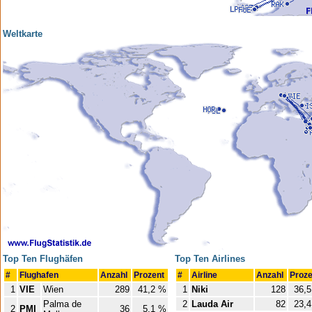
Weltkarte
Top Ten Flughäfen
Top Ten Airlines
#
Flughafen
Anzahl
Prozent
#
Airline
Anzahl
Proz
1
VIE
Wien
289
41,2 %
1
Niki
128
36,
Palma de
2
Lauda Air
82
23,
2
PMI
36
5,1 %