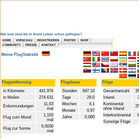
Wie weit sind Sie in Ihrem Leben schon geflogen?
HOME
VORSCHAU
REGISTRIEREN
POSTER
SHOP
COMMUNITY
PRESSE
KONTAKT
Meine FlugStatistik
Flugentfernung
Flugdauer
Flüge
in Kilometer
441.976
Stunden
697:10
Gesamtanzahl
35
in Meilen
274.631
Tage
29,0
Inland
11,03
Wochen
4,1
Kontinental
Erdumrundungen
2
mal
ohne Inland
Monate
0,97
1,150
Interkontinental
Jahre
0,080
Flug zum Mond
mal
Sonstige Flüge
0,0030
Flug zur Sonne
mal