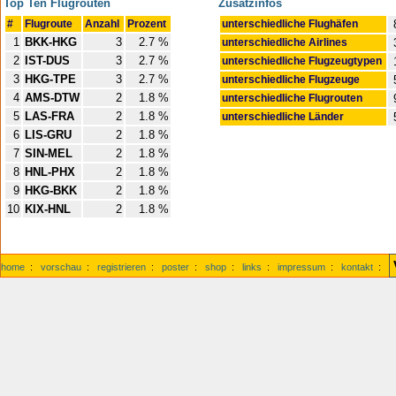
Top Ten Flugrouten
Zusatzinfos
#
Flugroute
Anzahl
Prozent
unterschiedliche Flughäfen
1
BKK-HKG
3
2.7 %
unterschiedliche Airlines
2
IST-DUS
3
2.7 %
unterschiedliche Flugzeugtypen
3
HKG-TPE
3
2.7 %
unterschiedliche Flugzeuge
4
AMS-DTW
2
1.8 %
unterschiedliche Flugrouten
5
LAS-FRA
2
1.8 %
unterschiedliche Länder
6
LIS-GRU
2
1.8 %
7
SIN-MEL
2
1.8 %
8
HNL-PHX
2
1.8 %
9
HKG-BKK
2
1.8 %
10
KIX-HNL
2
1.8 %
home
:
vorschau
:
registrieren
:
poster
:
shop
:
links
:
impressum
:
kontakt
: