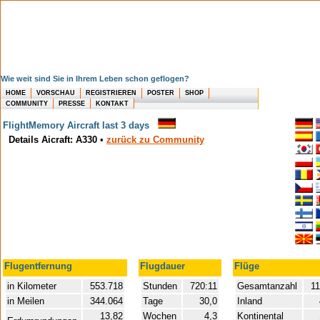
Wie weit sind Sie in Ihrem Leben schon geflogen?
HOME
VORSCHAU
REGISTRIEREN
POSTER
SHOP
COMMUNITY
PRESSE
KONTAKT
FlightMemory Aircraft last 3 days
Details Aicraft: A330
•
zurück zu Community
Flugentfernung
Flugdauer
Flüge
in Kilometer
553.718
Stunden
720:11
Gesamtanzahl
11
in Meilen
344.064
Tage
30,0
Inland
13,82
Wochen
4,3
Kontinental