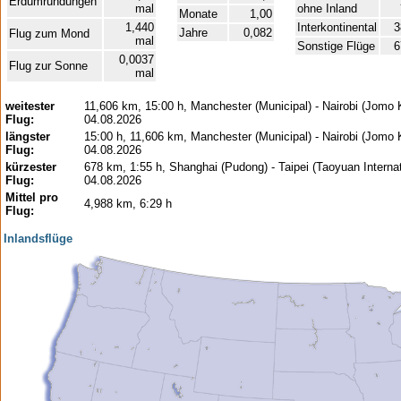
Erdumrundungen
mal
ohne Inland
Monate
1,00
1,440
Interkontinental
3
Jahre
0,082
Flug zum Mond
mal
Sonstige Flüge
6
0,0037
Flug zur Sonne
mal
weitester
11,606 km, 15:00 h, Manchester (Municipal) - Nairobi (Jomo 
Flug:
04.08.2026
längster
15:00 h, 11,606 km, Manchester (Municipal) - Nairobi (Jomo 
Flug:
04.08.2026
kürzester
678 km, 1:55 h, Shanghai (Pudong) - Taipei (Taoyuan Internat
Flug:
04.08.2026
Mittel pro
4,988 km, 6:29 h
Flug:
Inlandsflüge