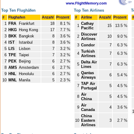
Top Ten Flughäfen
Top Ten Airlines
T
#
Flughafen
Anzahl
Prozent
#
Airline
Anzahl
Prozent
1
FRA
Frankfurt
18
8.1 %
Cathay
1
15
13.5 %
Pacific
2
HKG
Hong Kong
17
7.7 %
Discover
3
BKK
Bangkok
8
3.6 %
2
10
9.0 %
Airlines
4
IST
Istanbul
8
3.6 %
3
Condor
7
6.3 %
5
LIS
Lisbon
7
3.2 %
Turkish
4
7
6.3 %
6
TPE
Taipei
7
3.2 %
Airlines
7
PEK
Beijing
6
2.7 %
Delta Air
5
7
6.3 %
Lines
8
AMS
Amsterdam
6
2.7 %
Qantas
9
HNL
Honolulu
6
2.7 %
6
6
5.4 %
Airways
10
MNL
Manila
5
2.3 %
TAP Air
7
5
4.5 %
Portugal
Air
8
5
4.5 %
China
Air
9
4
3.6 %
Canada
China
10
Eastern
3
2.7 %
Airlines