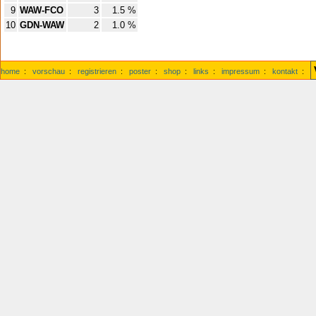
9
WAW-FCO
3
1.5 %
10
GDN-WAW
2
1.0 %
home
:
vorschau
:
registrieren
:
poster
:
shop
:
links
:
impressum
:
kontakt
: