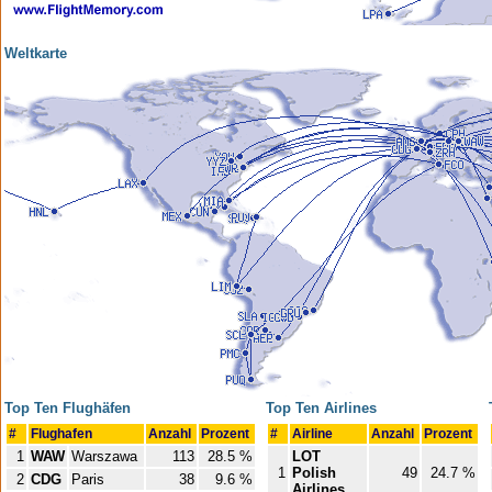
Weltkarte
Top Ten Flughäfen
Top Ten Airlines
#
Flughafen
Anzahl
Prozent
#
Airline
Anzahl
Prozent
1
WAW
Warszawa
113
28.5 %
LOT
1
Polish
49
24.7 %
2
CDG
Paris
38
9.6 %
Airlines