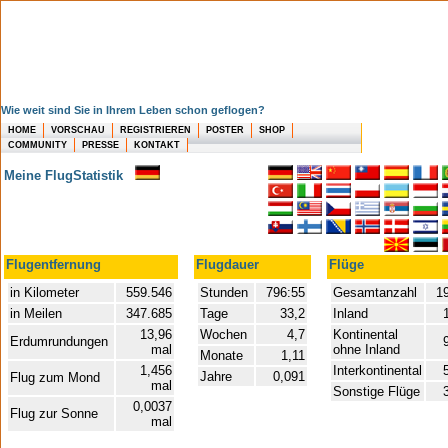
Wie weit sind Sie in Ihrem Leben schon geflogen?
HOME
VORSCHAU
REGISTRIEREN
POSTER
SHOP
COMMUNITY
PRESSE
KONTAKT
Meine FlugStatistik
Flugentfernung
Flugdauer
Flüge
in Kilometer
559.546
Stunden
796:55
Gesamtanzahl
19
in Meilen
347.685
Tage
33,2
Inland
13,96
Wochen
4,7
Kontinental
Erdumrundungen
mal
ohne Inland
Monate
1,11
1,456
Interkontinental
Jahre
0,091
Flug zum Mond
mal
Sonstige Flüge
0,0037
Flug zur Sonne
mal