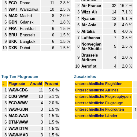
3
FCO
Roma
11
2.8 %
2
Air France
32
16.2 %
4
WMI
Warszawa
10
2.5 %
3
Wizz Air
14
7.1 %
5
MAD
Madrid
8
2.0 %
4
Ryanair
12
6.1 %
6
GDN
Gdansk
7
1.8 %
5
Air Asia
8
4.0 %
7
FRA
Frankfurt
6
1.5 %
6
Alitalia
8
4.0 %
8
BRU
Brussels
6
1.5 %
7
Lufthansa
7
3.5 %
9
BKK
Bangkok
6
1.5 %
Norwegian
8
5
2.5 %
10
DXB
Dubai
6
1.5 %
Air Shuttle
Brussels
9
4
2.0 %
Airlines
10
Aeroflot
4
2.0 %
Top Ten Flugrouten
Zusatzinfos
#
Flugroute
Anzahl
Prozent
unterschiedliche Flughäfen
1
WAW-CDG
11
5.6 %
unterschiedliche Airlines
2
CDG-WAW
10
5.1 %
unterschiedliche Flugzeugtypen
3
FCO-WAW
4
2.0 %
unterschiedliche Flugzeuge
4
WAW-GDN
3
1.5 %
unterschiedliche Flugrouten
1
5
MAD-WAW
3
1.5 %
unterschiedliche Länder
6
DTM-WAW
3
1.5 %
7
WAW-DTM
3
1.5 %
8
WAW-MAD
3
1.5 %