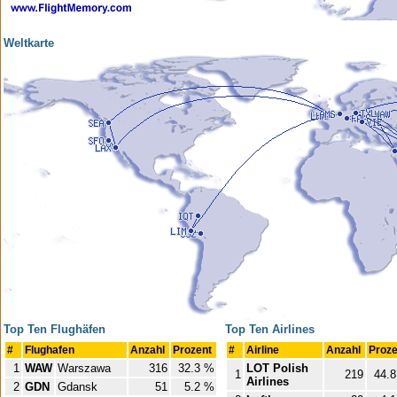
Weltkarte
Top Ten Flughäfen
Top Ten Airlines
#
Flughafen
Anzahl
Prozent
#
Airline
Anzahl
Proz
1
WAW
Warszawa
316
32.3 %
LOT Polish
1
219
44.
Airlines
2
GDN
Gdansk
51
5.2 %