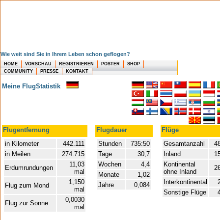
Wie weit sind Sie in Ihrem Leben schon geflogen?
HOME
VORSCHAU
REGISTRIEREN
POSTER
SHOP
COMMUNITY
PRESSE
KONTAKT
Meine FlugStatistik
Flugentfernung
Flugdauer
Flüge
in Kilometer
442.111
Stunden
735:50
Gesamtanzahl
48
in Meilen
274.715
Tage
30,7
Inland
1
11,03
Wochen
4,4
Kontinental
Erdumrundungen
2
mal
ohne Inland
Monate
1,02
1,150
Interkontinental
Jahre
0,084
Flug zum Mond
mal
Sonstige Flüge
0,0030
Flug zur Sonne
mal