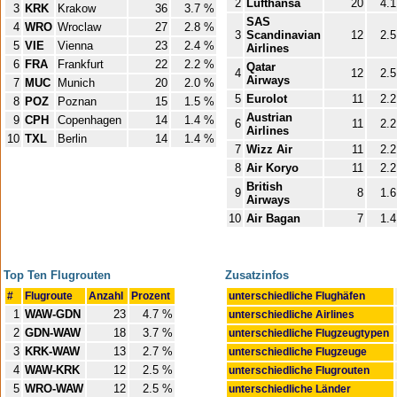
2
Lufthansa
20
4.
3
KRK
Krakow
36
3.7 %
SAS
4
WRO
Wroclaw
27
2.8 %
3
Scandinavian
12
2.
5
VIE
Vienna
23
2.4 %
Airlines
6
FRA
Frankfurt
22
2.2 %
Qatar
4
12
2.
Airways
7
MUC
Munich
20
2.0 %
5
Eurolot
11
2.
8
POZ
Poznan
15
1.5 %
Austrian
9
CPH
Copenhagen
14
1.4 %
6
11
2.
Airlines
10
TXL
Berlin
14
1.4 %
7
Wizz Air
11
2.
8
Air Koryo
11
2.
British
9
8
1.
Airways
10
Air Bagan
7
1.
Top Ten Flugrouten
Zusatzinfos
#
Flugroute
Anzahl
Prozent
unterschiedliche Flughäfen
1
WAW-GDN
23
4.7 %
unterschiedliche Airlines
2
GDN-WAW
18
3.7 %
unterschiedliche Flugzeugtypen
3
KRK-WAW
13
2.7 %
unterschiedliche Flugzeuge
4
WAW-KRK
12
2.5 %
unterschiedliche Flugrouten
5
WRO-WAW
12
2.5 %
unterschiedliche Länder