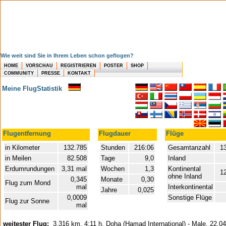
Wie weit sind Sie in Ihrem Leben schon geflogen?
HOME
VORSCHAU
REGISTRIEREN
POSTER
SHOP
COMMUNITY
PRESSE
KONTAKT
Meine FlugStatistik
Flugentfernung
Flugdauer
Flüge
in Kilometer
132.785
Stunden
216:06
Gesamtanzahl
13
in Meilen
82.508
Tage
9,0
Inland
Erdumrundungen
3,31 mal
Wochen
1,3
Kontinental
1
ohne Inland
0,345
Monate
0,30
Flug zum Mond
mal
Interkontinental
Jahre
0,025
0,0009
Sonstige Flüge
Flug zur Sonne
mal
weitester Flug:
3,316 km, 4:11 h, Doha (Hamad International) - Male, 22.0