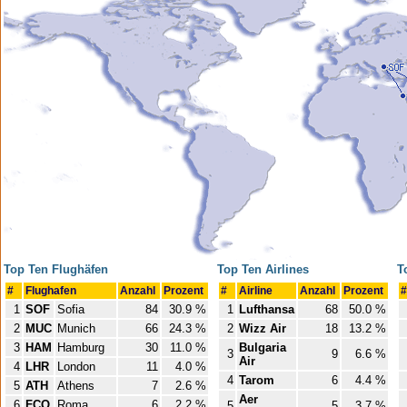
Top Ten Flughäfen
Top Ten Airlines
T
#
Flughafen
Anzahl
Prozent
#
Airline
Anzahl
Prozent
#
1
SOF
Sofia
84
30.9 %
1
Lufthansa
68
50.0 %
2
MUC
Munich
66
24.3 %
2
Wizz Air
18
13.2 %
3
HAM
Hamburg
30
11.0 %
Bulgaria
3
9
6.6 %
Air
4
LHR
London
11
4.0 %
4
Tarom
6
4.4 %
5
ATH
Athens
7
2.6 %
Aer
6
FCO
Roma
6
2.2 %
5
5
3.7 %