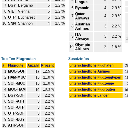
Lingus
7
BGY
Bergamo
6
2.2 %
6
Ryanair
4
2.9 %
8
VIE
Vienna
6
2.2 %
Qatar
7
4
2.9 %
9
OTP
Bucharest
6
2.2 %
Airways
10
SNN
Shannon
4
1.5 %
Austrian
8
3
2.2 %
Airlines
ITA
9
3
2.2 %
1
Airways
Olympic
10
2
1.5 %
Airlines
Top Ten Flugrouten
Zusatzinfos
#
Flugroute
Anzahl
Prozent
unterschiedliche Flughäfen
2
1
MUC-SOF
17
12.5 %
unterschiedliche Airlines
1
2
HAM-MUC
15
11.0 %
unterschiedliche Flugzeugtypen
1
3
SOF-MUC
15
11.0 %
unterschiedliche Flugzeuge
4
MUC-HAM
14
10.3 %
unterschiedliche Flugrouten
5
5
BGY-SOF
3
2.2 %
unterschiedliche Länder
1
6
SOF-ATH
3
2.2 %
7
SOF-OTP
3
2.2 %
8
OTP-SOF
3
2.2 %
9
SOF-BGY
3
2.2 %
10
ATH-SOF
3
2.2 %