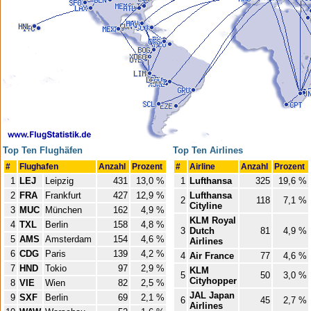
Top Ten Flughäfen
Top Ten Airlines
#
Flughafen
Anzahl
Prozent
#
Airline
Anzahl
Prozent
1
LEJ
Leipzig
431
13,0 %
1
Lufthansa
325
19,6 %
2
FRA
Frankfurt
427
12,9 %
Lufthansa
2
118
7,1 %
Cityline
3
MUC
München
162
4,9 %
KLM Royal
4
TXL
Berlin
158
4,8 %
3
Dutch
81
4,9 %
5
AMS
Amsterdam
154
4,6 %
Airlines
6
CDG
Paris
139
4,2 %
4
Air France
77
4,6 %
7
HND
Tokio
97
2,9 %
KLM
5
50
3,0 %
Cityhopper
8
VIE
Wien
82
2,5 %
JAL Japan
9
SXF
Berlin
69
2,1 %
6
45
2,7 %
Airlines