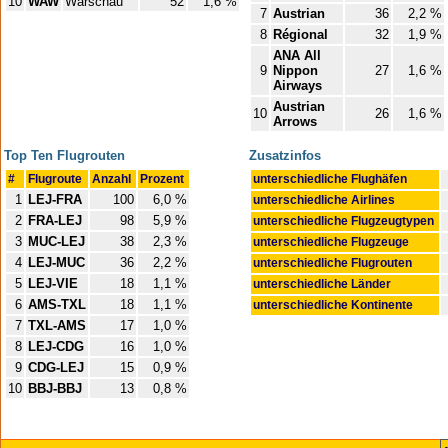
10
WAW
Warschau
52
1,6 %
7
Austrian
36
2,2 %
8
Régional
32
1,9 %
ANA All
9
Nippon
27
1,6 %
Airways
Austrian
10
26
1,6 %
Arrows
Top Ten Flugrouten
Zusatzinfos
#
Flugroute
Anzahl
Prozent
unterschiedliche Flughäfen
1
LEJ-FRA
100
6,0 %
unterschiedliche Airlines
2
FRA-LEJ
98
5,9 %
unterschiedliche Flugzeugtypen
3
MUC-LEJ
38
2,3 %
unterschiedliche Flugzeuge
4
LEJ-MUC
36
2,2 %
unterschiedliche Flugrouten
5
LEJ-VIE
18
1,1 %
unterschiedliche Länder
6
AMS-TXL
18
1,1 %
unterschiedliche Kontinente
7
TXL-AMS
17
1,0 %
8
LEJ-CDG
16
1,0 %
9
CDG-LEJ
15
0,9 %
10
BBJ-BBJ
13
0,8 %