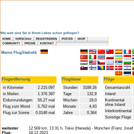
Wie weit sind Sie in Ihrem Leben schon geflogen?
HOME
VORSCHAU
REGISTRIEREN
POSTER
SHOP
COMMUNITY
PRESSE
KONTAKT
Meine FlugStatistik
Flugentfernung
Flugdauer
Flüge
in Kilometer
2.215.097
Stunden
3188:26
Gesamtanzahl
in Meilen
1.376.397
Tage
132,9
Inland
Erdumrundungen
55,27 mal
Wochen
19,0
Kontinental
ohne Inland
Flug zum Mond
5,762 mal
Monate
4,43
Interkontinental
Flug zur Sonne
0,0148 mal
Jahre
0,364
Sonstige Flüge
weitester
12.569 km, 13:31 h, Tokio (Haneda) - München (Franz Josef 
Flug:
18.12.2023