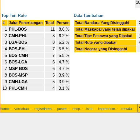
1
Top Ten Rute
Data Tambahan
#
Jalur Penerbangan
Total
Persen
Total Bandara Yang Disinggahi
1
PHL-BOS
11
8.6 %
Total Maskapai yang telah dipakai
2
CMH-PHL
8
6.2 %
Total Tipe Pesawat yang Dipakai
3
LGA-BOS
8
6.2 %
Total Rute yang dipakai
4
BOS-PHL
7
5.5 %
Total Negara yang Disinggahi
5
BOS-CMH
7
5.5 %
6
BOS-LGA
6
4.7 %
7
MSP-BOS
6
4.7 %
8
BOS-MSP
5
3.9 %
9
CMH-LGA
5
3.9 %
10
PHL-CMH
4
3.1 %
home
:
vorschau
:
registrieren
:
poster
:
shop
:
links
:
impressum
:
kontakt
: