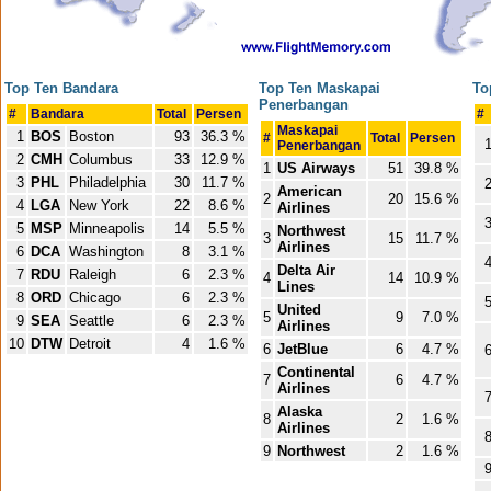
Top Ten Bandara
Top Ten Maskapai
To
Penerbangan
#
Bandara
Total
Persen
#
Maskapai
1
BOS
Boston
93
36.3 %
#
Total
Persen
Penerbangan
2
CMH
Columbus
33
12.9 %
1
US Airways
51
39.8 %
3
PHL
Philadelphia
30
11.7 %
American
2
20
15.6 %
4
LGA
New York
22
8.6 %
Airlines
5
MSP
Minneapolis
14
5.5 %
Northwest
3
15
11.7 %
Airlines
6
DCA
Washington
8
3.1 %
Delta Air
7
RDU
Raleigh
6
2.3 %
4
14
10.9 %
Lines
8
ORD
Chicago
6
2.3 %
United
5
9
7.0 %
9
SEA
Seattle
6
2.3 %
Airlines
10
DTW
Detroit
4
1.6 %
6
JetBlue
6
4.7 %
Continental
7
6
4.7 %
Airlines
Alaska
8
2
1.6 %
Airlines
9
Northwest
2
1.6 %