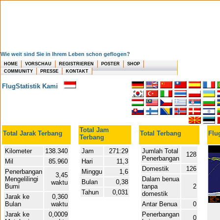
Wie weit sind Sie in Ihrem Leben schon geflogen?
HOME
VORSCHAU
REGISTRIEREN
POSTER
SHOP
COMMUNITY
PRESSE
KONTAKT
FlugStatistik Kami
Total Jam
Total Jarak Terbang
Total Terbang
Flu
Terbang
Kilometer
138.340
Jam
271:29
Jumlah Total
128
Penerbangan
Mil
85.960
Hari
11,3
Domestik
126
Penerbangan
Minggu
1,6
3,45
Mengelilingi
Dalam benua
Bulan
0,38
waktu
Bumi
tanpa
2
Tahun
0,031
domestik
Jarak ke
0,360
Bulan
waktu
Antar Benua
0
Jarak ke
0,0009
Penerbangan
0