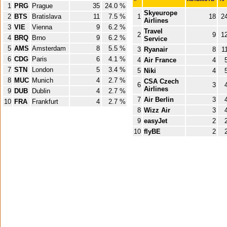
1
PRG
Prague
35
24.0 %
Skyeurope
2
BTS
Bratislava
11
7.5 %
1
18
24
Airlines
3
VIE
Vienna
9
6.2 %
Travel
2
9
12
4
BRQ
Brno
9
6.2 %
Service
5
AMS
Amsterdam
8
5.5 %
3
Ryanair
8
11
6
CDG
Paris
6
4.1 %
4
Air France
4
5
7
STN
London
5
3.4 %
5
Niki
4
5
8
MUC
Munich
4
2.7 %
CSA Czech
6
3
4
Airlines
9
DUB
Dublin
4
2.7 %
7
Air Berlin
3
4
10
FRA
Frankfurt
4
2.7 %
8
Wizz Air
3
4
9
easyJet
2
2
10
flyBE
2
2