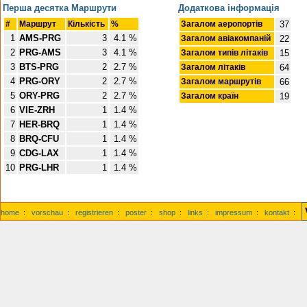
Перша десятка Маршрути
Додаткова інформація
#
Маршрут
Кількість
%
Загалом аеропортів
37
1
AMS-PRG
3
4.1 %
Загалом авіакомпаній
22
2
PRG-AMS
3
4.1 %
Загалом типів літаків
15
3
BTS-PRG
2
2.7 %
Загалом літаків
64
4
PRG-ORY
2
2.7 %
Загалом маршрутів
66
5
ORY-PRG
2
2.7 %
Загалом країн
19
6
VIE-ZRH
1
1.4 %
7
HER-BRQ
1
1.4 %
8
BRQ-CFU
1
1.4 %
9
CDG-LAX
1
1.4 %
10
PRG-LHR
1
1.4 %
home
:
vorschau
:
registrieren
:
poster
:
shop
:
links
:
impressum
:
kontakt
: