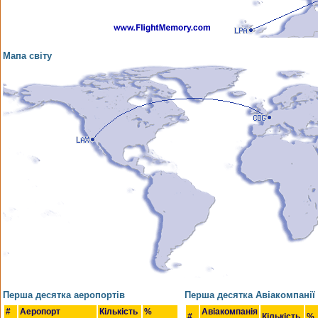
Мапа світу
Перша десятка аеропортів
Перша десятка Авіакомпанії
#
Аеропорт
Кількість
%
Авіакомпанія
#
Кількість
%