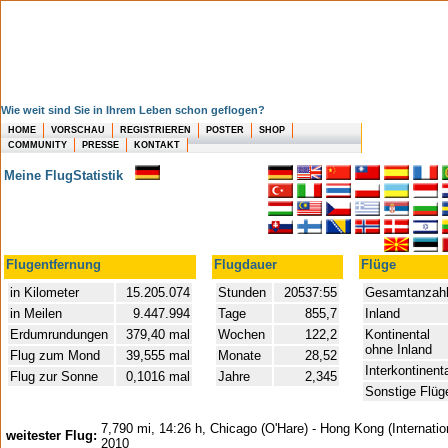
Wie weit sind Sie in Ihrem Leben schon geflogen?
HOME
VORSCHAU
REGISTRIEREN
POSTER
SHOP
COMMUNITY
PRESSE
KONTAKT
Meine FlugStatistik
Flugentfernung
Flugdauer
Flüge
in Kilometer
15.205.074
Stunden
20537:55
Gesamtanzah
in Meilen
9.447.994
Tage
855,7
Inland
Erdumrundungen
379,40 mal
Wochen
122,2
Kontinental
ohne Inland
Flug zum Mond
39,555 mal
Monate
28,52
Interkontinent
Flug zur Sonne
0,1016 mal
Jahre
2,345
Sonstige Flüg
7,790 mi, 14:26 h, Chicago (O'Hare) - Hong Kong (Internation
weitester Flug:
2010