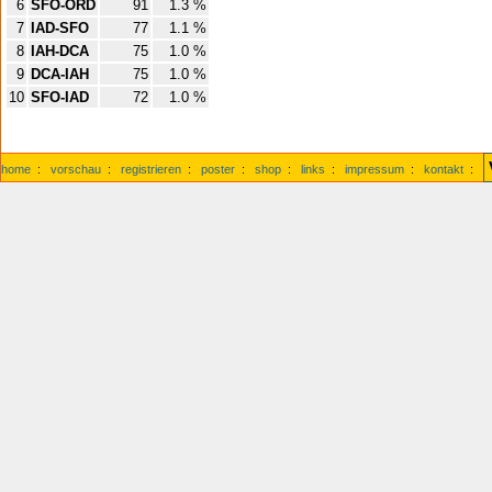
6
SFO-ORD
91
1.3 %
7
IAD-SFO
77
1.1 %
8
IAH-DCA
75
1.0 %
9
DCA-IAH
75
1.0 %
10
SFO-IAD
72
1.0 %
home
:
vorschau
:
registrieren
:
poster
:
shop
:
links
:
impressum
:
kontakt
: