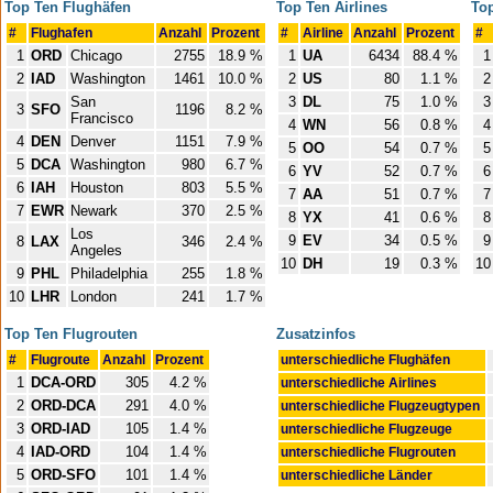
Top Ten Flughäfen
Top Ten Airlines
To
#
Flughafen
Anzahl
Prozent
#
Airline
Anzahl
Prozent
#
1
ORD
Chicago
2755
18.9 %
1
UA
6434
88.4 %
1
2
IAD
Washington
1461
10.0 %
2
US
80
1.1 %
2
San
3
DL
75
1.0 %
3
3
SFO
1196
8.2 %
Francisco
4
WN
56
0.8 %
4
4
DEN
Denver
1151
7.9 %
5
OO
54
0.7 %
5
5
DCA
Washington
980
6.7 %
6
YV
52
0.7 %
6
6
IAH
Houston
803
5.5 %
7
AA
51
0.7 %
7
7
EWR
Newark
370
2.5 %
8
YX
41
0.6 %
8
Los
9
EV
34
0.5 %
9
8
LAX
346
2.4 %
Angeles
10
DH
19
0.3 %
10
9
PHL
Philadelphia
255
1.8 %
10
LHR
London
241
1.7 %
Top Ten Flugrouten
Zusatzinfos
#
Flugroute
Anzahl
Prozent
unterschiedliche Flughäfen
1
DCA-ORD
305
4.2 %
unterschiedliche Airlines
2
ORD-DCA
291
4.0 %
unterschiedliche Flugzeugtypen
3
ORD-IAD
105
1.4 %
unterschiedliche Flugzeuge
4
IAD-ORD
104
1.4 %
unterschiedliche Flugrouten
5
ORD-SFO
101
1.4 %
unterschiedliche Länder