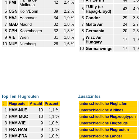
Palma de
4
Air Berlin
44
5,
4
PMI
42
2,4 %
Mallorca
TUIfly (ex
5
43
4,
5
CGN
Köln/Bonn
39
2,2 %
Hapag-Lloyd)
6
HAJ
Hannover
34
1,9 %
6
Condor
29
3,
7
MAD
Madrid
32
1,8 %
7
Malta Air
24
2,
8
CPH
Kopenhagen
32
1,8 %
8
Germania
20
2,
9
VIE
Wien
31
1,8 %
Wizz Air
9
17
1,
Hungary
10
NUE
Nürnberg
28
1,6 %
10
Germanwings
17
1,
Top Ten Flugrouten
Zusatzinfos
#
Flugroute
Anzahl
Prozent
unterschiedliche Flughäfen
1
HAM-NUE
10
1,1 %
unterschiedliche Airlines
2
HAM-MUC
10
1,1 %
unterschiedliche Flugzeugtypen
3
HAM-VIE
9
1,0 %
unterschiedliche Flugzeuge
4
FRA-HAM
9
1,0 %
unterschiedliche Flugrouten
5
HAM-FRA
9
1,0 %
unterschiedliche Länder