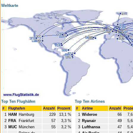
Weltkarte
Top Ten Flughäfen
Top Ten Airlines
#
Flughafen
Anzahl
Prozent
#
Airline
Anzahl
Proz
1
HAM
Hamburg
229
13,1 %
1
Wideroe
66
7,
2
FRA
Frankfurt
57
3,3 %
2
Ryanair
49
5,
3
MUC
München
55
3,2 %
3
Lufthansa
47
5,