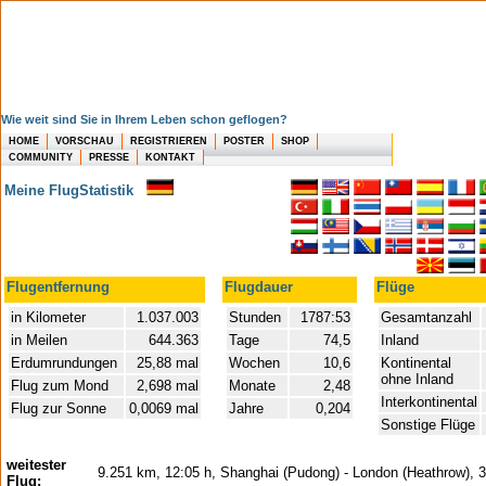
Wie weit sind Sie in Ihrem Leben schon geflogen?
HOME
VORSCHAU
REGISTRIEREN
POSTER
SHOP
COMMUNITY
PRESSE
KONTAKT
Meine FlugStatistik
Flugentfernung
Flugdauer
Flüge
in Kilometer
1.037.003
Stunden
1787:53
Gesamtanzahl
in Meilen
644.363
Tage
74,5
Inland
Erdumrundungen
25,88 mal
Wochen
10,6
Kontinental
ohne Inland
Flug zum Mond
2,698 mal
Monate
2,48
Interkontinental
Flug zur Sonne
0,0069 mal
Jahre
0,204
Sonstige Flüge
weitester
9.251 km, 12:05 h, Shanghai (Pudong) - London (Heathrow), 
Flug: