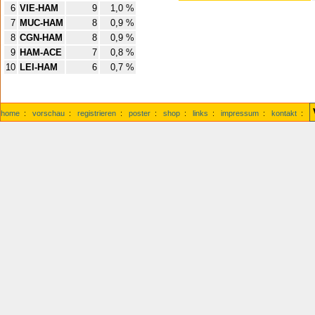
6
VIE-HAM
9
1,0 %
7
MUC-HAM
8
0,9 %
8
CGN-HAM
8
0,9 %
9
HAM-ACE
7
0,8 %
10
LEI-HAM
6
0,7 %
home
:
vorschau
:
registrieren
:
poster
:
shop
:
links
:
impressum
:
kontakt
: