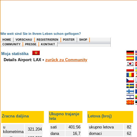
Wie weit sind Sie in Ihrem Leben schon geflogen?
HOME
VORSCHAU
REGISTRIEREN
POSTER
SHOP
COMMUNITY
PRESSE
KONTAKT
Moja statistika
Details Airport: LAX
•
zurück zu Community
Ukupno trajanje
Zracna daljina
Letova (broj)
leta
u
sati
401:56
ukupno letova
82
321.204
kilometrima
dana
16,7
domaci
62