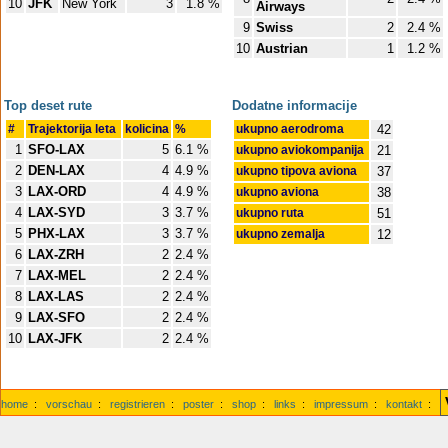
10
JFK
New York
3
1.8 %
Airways
9
Swiss
2
2.4 %
10
Austrian
1
1.2 %
Top deset rute
Dodatne informacije
#
Trajektorija leta
kolicina
%
ukupno aerodroma
42
1
SFO-LAX
5
6.1 %
ukupno aviokompanija
21
2
DEN-LAX
4
4.9 %
ukupno tipova aviona
37
3
LAX-ORD
4
4.9 %
ukupno aviona
38
4
LAX-SYD
3
3.7 %
ukupno ruta
51
5
PHX-LAX
3
3.7 %
ukupno zemalja
12
6
LAX-ZRH
2
2.4 %
7
LAX-MEL
2
2.4 %
8
LAX-LAS
2
2.4 %
9
LAX-SFO
2
2.4 %
10
LAX-JFK
2
2.4 %
home
:
vorschau
:
registrieren
:
poster
:
shop
:
links
:
impressum
:
kontakt
: