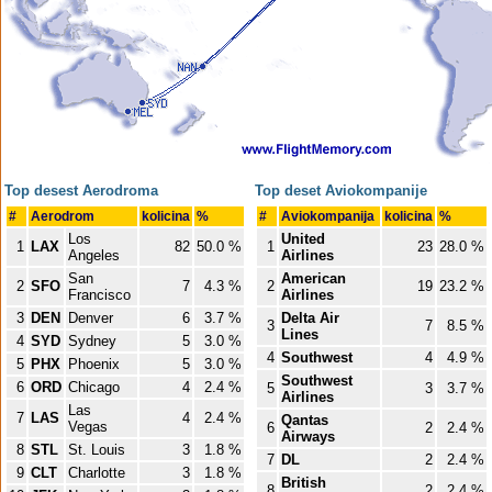
Top desest Aerodroma
Top deset Aviokompanije
#
Aerodrom
kolicina
%
#
Aviokompanija
kolicina
%
Los
United
1
LAX
82
50.0 %
1
23
28.0 %
Angeles
Airlines
San
American
2
SFO
7
4.3 %
2
19
23.2 %
Francisco
Airlines
3
DEN
Denver
6
3.7 %
Delta Air
3
7
8.5 %
Lines
4
SYD
Sydney
5
3.0 %
4
Southwest
4
4.9 %
5
PHX
Phoenix
5
3.0 %
Southwest
6
ORD
Chicago
4
2.4 %
5
3
3.7 %
Airlines
Las
7
LAS
4
2.4 %
Qantas
Vegas
6
2
2.4 %
Airways
8
STL
St. Louis
3
1.8 %
7
DL
2
2.4 %
9
CLT
Charlotte
3
1.8 %
British
8
2
2.4 %