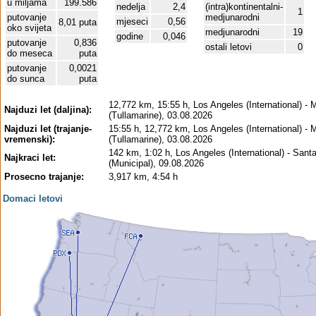
u miljama
199.586
nedelja
2,4
(intra)kontinentalni-
1
putovanje
medjunarodni
mjeseci
0,56
8,01 puta
oko svijeta
medjunarodni
19
godine
0,046
putovanje
0,836
ostali letovi
0
do meseca
puta
putovanje
0,0021
do sunca
puta
12,772 km, 15:55 h, Los Angeles (International) - 
Najduzi let (daljina):
(Tullamarine), 03.08.2026
Najduzi let (trajanje-
15:55 h, 12,772 km, Los Angeles (International) - 
vremenski):
(Tullamarine), 03.08.2026
142 km, 1:02 h, Los Angeles (International) - Sant
Najkraci let:
(Municipal), 09.08.2026
Prosecno trajanje:
3,917 km, 4:54 h
Domaci letovi