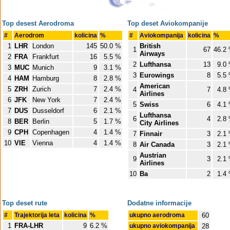
Top desest Aerodroma
Top deset Aviokompanije
#
Aerodrom
kolicina
%
#
Aviokompanija
kolicina
%
1
LHR
London
145
50.0 %
British
1
67
46.2
Airways
2
FRA
Frankfurt
16
5.5 %
2
Lufthansa
13
9.0
3
MUC
Munich
9
3.1 %
3
Eurowings
8
5.5
4
HAM
Hamburg
8
2.8 %
American
5
ZRH
Zurich
7
2.4 %
4
7
4.8
Airlines
6
JFK
New York
7
2.4 %
5
Swiss
6
4.1
7
DUS
Dusseldorf
6
2.1 %
Lufthansa
6
4
2.8
8
BER
Berlin
5
1.7 %
City Airlines
9
CPH
Copenhagen
4
1.4 %
7
Finnair
3
2.1
10
VIE
Vienna
4
1.4 %
8
Air Canada
3
2.1
Austrian
9
3
2.1
Airlines
10
Ba
2
1.4
Top deset rute
Dodatne informacije
#
Trajektorija leta
kolicina
%
ukupno aerodroma
60
1
FRA-LHR
9
6.2 %
ukupno aviokompanija
28