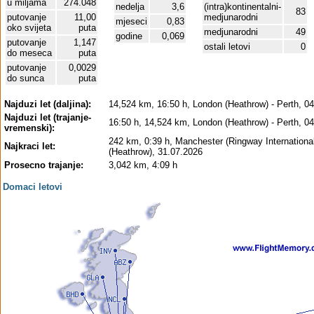
u miljama
274.048
nedelja
3,6
(intra)kontinentalni-
83
putovanje
11,00
medjunarodni
mjeseci
0,83
oko svijeta
puta
medjunarodni
49
godine
0,069
putovanje
1,147
ostali letovi
0
do meseca
puta
putovanje
0,0029
do sunca
puta
Najduzi let (daljina):
14,524 km, 16:50 h, London (Heathrow) - Perth, 0
Najduzi let (trajanje-
16:50 h, 14,524 km, London (Heathrow) - Perth, 0
vremenski):
242 km, 0:39 h, Manchester (Ringway Internationa
Najkraci let:
(Heathrow), 31.07.2026
Prosecno trajanje:
3,042 km, 4:09 h
Domaci letovi