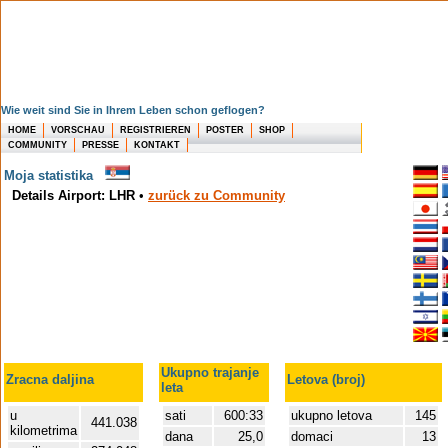
Wie weit sind Sie in Ihrem Leben schon geflogen?
HOME
VORSCHAU
REGISTRIEREN
POSTER
SHOP
COMMUNITY
PRESSE
KONTAKT
Moja statistika
Details Airport: LHR
•
zurück zu Community
Ukupno trajanje
Zracna daljina
Letova (broj)
leta
u
sati
600:33
ukupno letova
145
441.038
kilometrima
dana
25,0
domaci
13