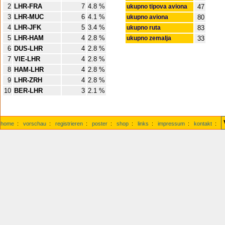
2
LHR-FRA
7
4.8 %
ukupno tipova aviona
47
3
LHR-MUC
6
4.1 %
ukupno aviona
80
4
LHR-JFK
5
3.4 %
ukupno ruta
83
5
LHR-HAM
4
2.8 %
ukupno zemalja
33
6
DUS-LHR
4
2.8 %
7
VIE-LHR
4
2.8 %
8
HAM-LHR
4
2.8 %
9
LHR-ZRH
4
2.8 %
10
BER-LHR
3
2.1 %
home
:
vorschau
:
registrieren
:
poster
:
shop
:
links
:
impressum
:
kontakt
: