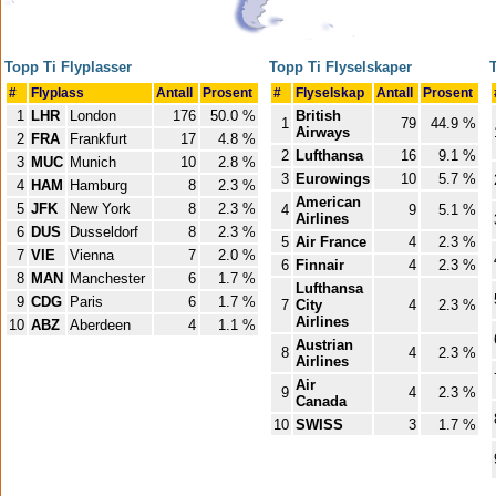
Topp Ti Flyplasser
Topp Ti Flyselskaper
#
Flyplass
Antall
Prosent
#
Flyselskap
Antall
Prosent
1
LHR
London
176
50.0 %
British
1
79
44.9 %
Airways
2
FRA
Frankfurt
17
4.8 %
2
Lufthansa
16
9.1 %
3
MUC
Munich
10
2.8 %
3
Eurowings
10
5.7 %
4
HAM
Hamburg
8
2.3 %
American
5
JFK
New York
8
2.3 %
4
9
5.1 %
Airlines
6
DUS
Dusseldorf
8
2.3 %
5
Air France
4
2.3 %
7
VIE
Vienna
7
2.0 %
6
Finnair
4
2.3 %
8
MAN
Manchester
6
1.7 %
Lufthansa
9
CDG
Paris
6
1.7 %
7
City
4
2.3 %
Airlines
10
ABZ
Aberdeen
4
1.1 %
Austrian
8
4
2.3 %
Airlines
Air
9
4
2.3 %
Canada
10
SWISS
3
1.7 %