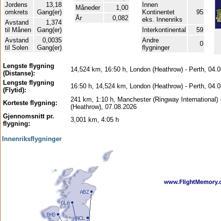
Jordens
13,18
Innen
Måneder
1,00
omkrets
Gang(er)
Kontinentet
95
År
0,082
eks. Innenriks
Avstand
1,374
til Månen
Gang(er)
Interkontinental
59
Avstand
0,0035
Andre
0
til Solen
Gang(er)
flygninger
Lengste flygning
14,524 km, 16:50 h, London (Heathrow) - Perth, 04.
(Distanse):
Lengste flygning
16:50 h, 14,524 km, London (Heathrow) - Perth, 04.
(Flytid):
241 km, 1:10 h, Manchester (Ringway International)
Korteste flygning:
(Heathrow), 07.08.2026
Gjennomsnitt pr.
3,001 km, 4:05 h
flygning:
Innenriksflygninger