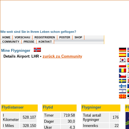
Wie weit sind Sie in Ihrem Leben schon geflogen?
HOME
VORSCHAU
REGISTRIEREN
POSTER
SHOP
COMMUNITY
PRESSE
KONTAKT
Mine Flygninger
Details Airport: LHR
•
zurück zu Community
Flydistanser
Flytid
Flygninger
F
I
Timer
719:58
Total antall
528.107
176
Kilometer
flygninger
Dager
30,0
I Miles
328.150
Innenriks
22
Uker
4,3