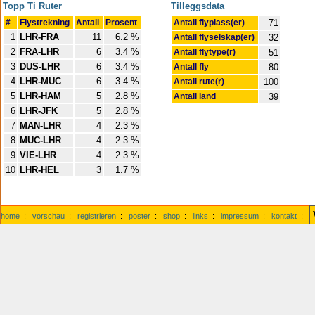
Topp Ti Ruter
Tilleggsdata
#
Flystrekning
Antall
Prosent
Antall flyplass(er)
71
1
LHR-FRA
11
6.2 %
Antall flyselskap(er)
32
2
FRA-LHR
6
3.4 %
Antall flytype(r)
51
3
DUS-LHR
6
3.4 %
Antall fly
80
4
LHR-MUC
6
3.4 %
Antall rute(r)
100
5
LHR-HAM
5
2.8 %
Antall land
39
6
LHR-JFK
5
2.8 %
7
MAN-LHR
4
2.3 %
8
MUC-LHR
4
2.3 %
9
VIE-LHR
4
2.3 %
10
LHR-HEL
3
1.7 %
home
:
vorschau
:
registrieren
:
poster
:
shop
:
links
:
impressum
:
kontakt
: