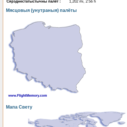
Сярэднестатыстычны палёт :
1,202 mi, 2:56 h
Мясцовыя (унутраныя) палёты
Мапа Свету