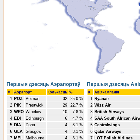
Першыя дзесяць Аэрапортаў
Першыя дзесяць Аві
#
Аэрапорт
Колькасць
%
#
Авіякампанія
1
POZ
Poznan
32
25.0 %
1
Ryanair
2
PIK
Prestwick
29
22.7 %
2
Wizz Air
3
WRO
Wroclaw
10
7.8 %
3
British Airways
4
EDI
Edinburgh
6
4.7 %
4
SAA South African Air
5
DIA
Doha
4
3.1 %
5
Centralwings
6
GLA
Glasgow
4
3.1 %
6
Qatar Airways
7
MEL
Melbourne
4
3.1 %
7
LOT Polish Airlines