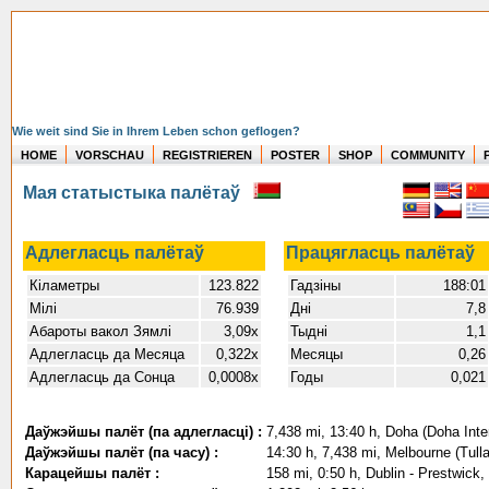
Wie weit sind Sie in Ihrem Leben schon geflogen?
HOME
VORSCHAU
REGISTRIEREN
POSTER
SHOP
COMMUNITY
Мая статыстыка палётаў
Адлегласць палётаў
Працягласць палётаў
Кіламетры
123.822
Гадзіны
188:01
Мілі
76.939
Дні
7,8
Абароты вакол Зямлі
3,09x
Тыдні
1,1
Адлегласць да Месяца
0,322x
Месяцы
0,26
Адлегласць да Сонца
0,0008x
Годы
0,021
Даўжэйшы палёт (па адлегласці) :
7,438 mi, 13:40 h, Doha (Doha Inter
Даўжэйшы палёт (па часу) :
14:30 h, 7,438 mi, Melbourne (Tulla
Карацейшы палёт :
158 mi, 0:50 h, Dublin - Prestwick,