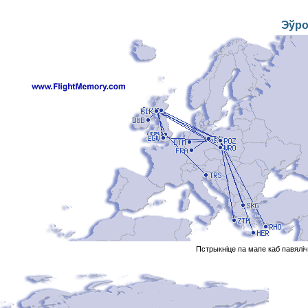
Эўр
Пстрыкніце па мапе каб павялі