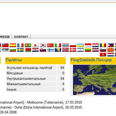
PRESSE
KONTAKT
Палёты
FlugStatistik Посцер
Агульная колькасць палётаў
64
Мясцовыя
0
Унутрыкантынентальныя
54
Міжкантынентальныя
4
Іншыя
6
national Airport) - Melbourne (Tullamarine), 17.03.2010
marine) - Doha (Doha International Airport), 26.03.2010
 26.04.2008