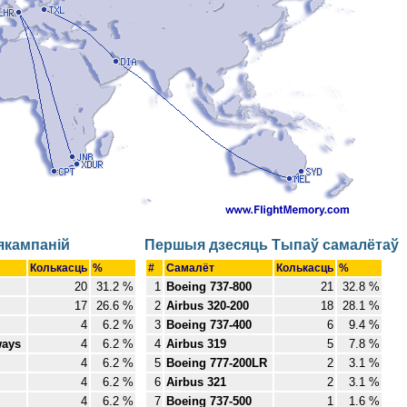
якампаній
Першыя дзесяць Тыпаў самалётаў
Колькасць
%
#
Самалёт
Колькасць
%
20
31.2 %
1
Boeing 737-800
21
32.8 %
17
26.6 %
2
Airbus 320-200
18
28.1 %
4
6.2 %
3
Boeing 737-400
6
9.4 %
ways
4
6.2 %
4
Airbus 319
5
7.8 %
4
6.2 %
5
Boeing 777-200LR
2
3.1 %
4
6.2 %
6
Airbus 321
2
3.1 %
4
6.2 %
7
Boeing 737-500
1
1.6 %