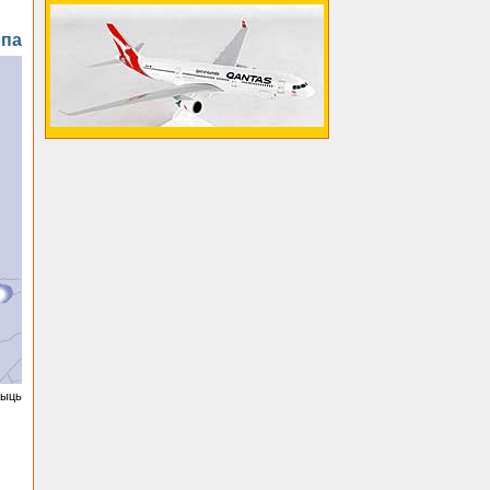
опа
чыць