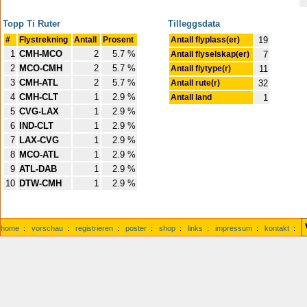
Topp Ti Ruter
Tilleggsdata
#
Flystrekning
Antall
Prosent
Antall flyplass(er)
19
1
CMH-MCO
2
5.7 %
Antall flyselskap(er)
7
2
MCO-CMH
2
5.7 %
Antall flytype(r)
11
3
CMH-ATL
2
5.7 %
Antall rute(r)
32
4
CMH-CLT
1
2.9 %
Antall land
1
5
CVG-LAX
1
2.9 %
6
IND-CLT
1
2.9 %
7
LAX-CVG
1
2.9 %
8
MCO-ATL
1
2.9 %
9
ATL-DAB
1
2.9 %
10
DTW-CMH
1
2.9 %
home
:
vorschau
:
registrieren
:
poster
:
shop
:
links
:
impressum
:
kontakt
: