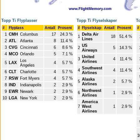
Topp Ti Flyplasser
Topp Ti Flyselskaper
To
#
Flyplass
Antall
Prosent
#
Flyselskap
Antall
Prosent
#
1
CMH
Columbus
17
24.3 %
Delta Air
1
18
51.4 %
Lines
2
ATL
Atlanta
8
11.4 %
US
3
CVG
Cincinnati
6
8.6 %
2
5
14.3 %
Airways
4
MCO
Orlando
5
7.1 %
United
3
4
11.4 %
Los
Airlines
5
LAX
4
5.7 %
Angeles
Southwest
4
4
11.4 %
6
CLT
Charlotte
4
5.7 %
Airlines
7
RSW
Fort Myers
4
5.7 %
Alaska
5
2
5.7 %
Airlines
8
IND
Indianapolis
2
2.9 %
Northwest
9
EWR
Newark
2
2.9 %
6
1
2.9 %
Airlines
10
LGA
New York
2
2.9 %
America
7
West
1
2.9 %
Airlines
1