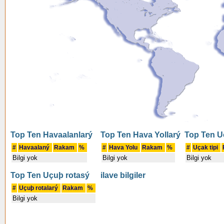
Top Ten Havaalanlarý
Top Ten Hava Yollarý
Top Ten Uç
#
Havaalaný
Rakam
%
#
Hava Yolu
Rakam
%
#
Uçak tipi
Bilgi yok
Bilgi yok
Bilgi yok
Top Ten Uçuþ rotasý
ilave bilgiler
#
Uçuþ rotalarý
Rakam
%
Bilgi yok