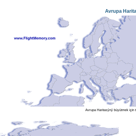
Avrupa Harit
Avrupa Haritasýný büyütmek için t