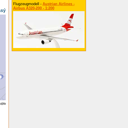
Flugzeugmodell -
Austrian Airlines -
Airbus A320-200 - 1:200
asý
uþla