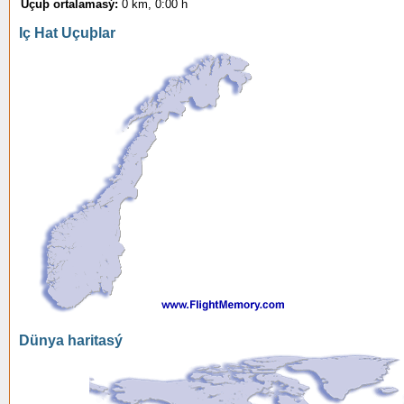
Uçuþ ortalamasý:
0 km, 0:00 h
Iç Hat Uçuþlar
Dünya haritasý