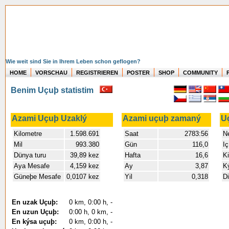
Wie weit sind Sie in Ihrem Leben schon geflogen?
HOME
VORSCHAU
REGISTRIEREN
POSTER
SHOP
COMMUNITY
Benim Uçuþ statistim
Azami Uçuþ Uzaklý
Azami uçuþ zamaný
U
Kilometre
1.598.691
Saat
2783:56
N
Mil
993.380
Gün
116,0
Iç
Dünya turu
39,89 kez
Hafta
16,6
Ki
Aya Mesafe
4,159 kez
Ay
3,87
Ký
Güneþe Mesafe
0,0107 kez
Yil
0,318
Di
En uzak Uçuþ:
0 km, 0:00 h, -
En uzun Uçuþ:
0:00 h, 0 km, -
En kýsa uçuþ:
0 km, 0:00 h, -