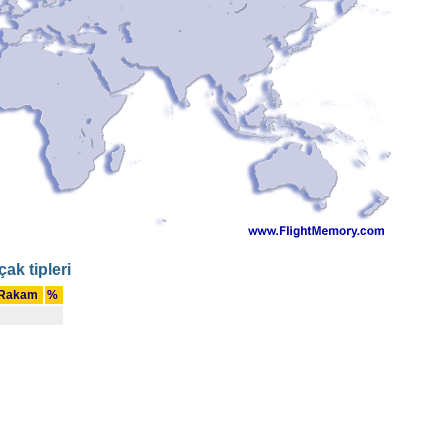
ak tipleri
Rakam
%