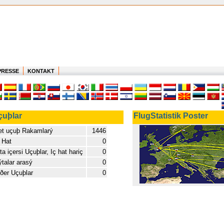
PRESSE
KONTAKT
çuþlar
FlugStatistik Poster
et uçuþ Rakamlarý
1446
 Hat
0
ta içersi Uçuþlar, Iç hat hariç
0
talar arasý
0
ðer Uçuþlar
0