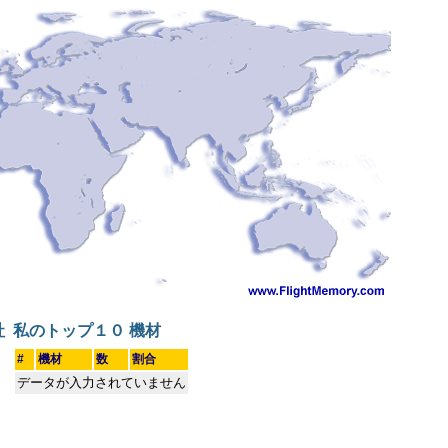
社
私のトップ１０ 機材
#
機材
数
割合
データが入力されていません