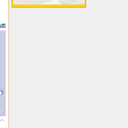
地図
い。