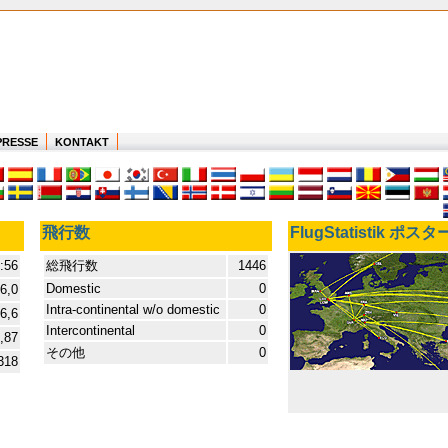
PRESSE
KONTAKT
飛行数
FlugStatistik ポスタ
:56
総飛行数
1446
Domestic
0
6,0
Intra-continental w/o domestic
0
6,6
Intercontinental
0
,87
その他
0
318