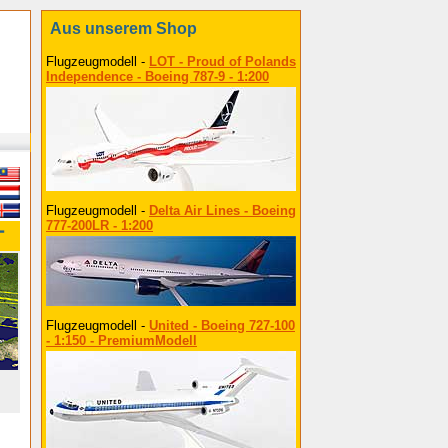
Aus unserem Shop
Flugzeugmodell -
LOT - Proud of Polands
Independence - Boeing 787-9 - 1:200
Flugzeugmodell -
Delta Air Lines - Boeing
777-200LR - 1:200
ー
Flugzeugmodell -
United - Boeing 727-100
- 1:150 - PremiumModell