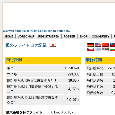
Wie weit sind Sie in Ihrem Leben schon geflogen?
HOME
VORSCHAU
REGISTRIEREN
POSTER
SHOP
COMMUNITY
私のフライトログ記録
飛行距離
飛行時間
キロ
1.598.691
飛行総時間
2783
マイル
993.380
飛行総日数
11
総距離を地球円周に換算すると？
39,89 x
飛行総週数
1
総距離を地球 月間距離で換算する
飛行総月数
3
4,159 x
と？
飛行総年数
0,
総距離を地球 太陽間距離で換算す
0,0107 x
ると？
最大距離を持つフライト:
0 km, 0:00 h, -