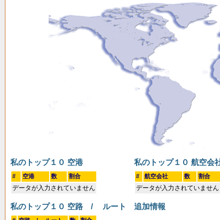
私のトップ１０ 空港
私のトップ１０ 航空会
#
空港
数
割合
#
航空会社
数
割合
データが入力されていません
データが入力されていません
私のトップ１０ 空路 / ルート
追加情報