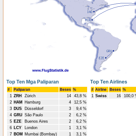
Top Ten Mga Paliparan
Top Ten Airlines
#
Paliparan
Beses
%
#
Airline
Beses
%
1
ZRH
Zürich
14
43,8 %
1
Swiss
16
100,0
2
HAM
Hamburg
4
12,5 %
3
DUS
Düsseldorf
3
9,4 %
4
GRU
São Paulo
2
6,2 %
5
EZE
Buenos Aires
2
6,2 %
6
LCY
London
1
3,1 %
7
BOM
Mumbai (Bombay)
1
3,1 %