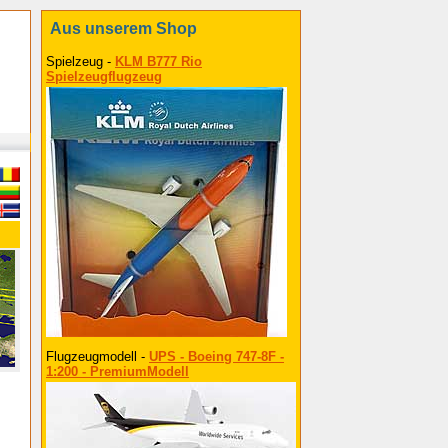
Aus unserem Shop
Spielzeug -
KLM B777 Rio
Spielzeugflugzeug
Flugzeugmodell -
UPS - Boeing 747-8F -
1:200 - PremiumModell