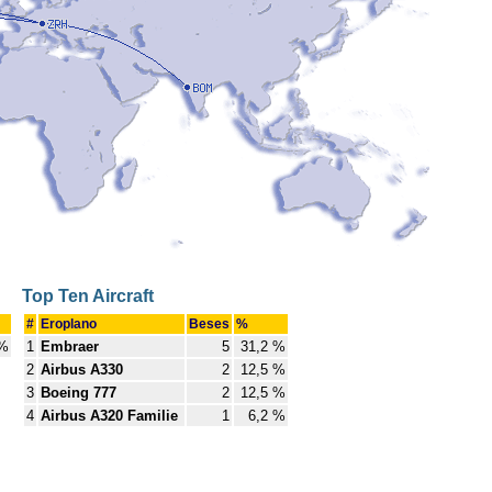
Top Ten Aircraft
#
Eroplano
Beses
%
 %
1
Embraer
5
31,2 %
2
Airbus A330
2
12,5 %
3
Boeing 777
2
12,5 %
4
Airbus A320 Familie
1
6,2 %