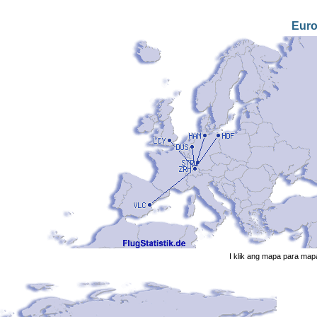
Eur
I klik ang mapa para map