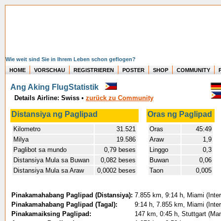
Wie weit sind Sie in Ihrem Leben schon geflogen?
HOME
VORSCHAU
REGISTRIEREN
POSTER
SHOP
COMMUNITY
Ang Aking FlugStatistik
Details Airline: Swiss
•
zurück zu Community
Distansiya ng Paglipad
Oras ng Paglipad
Kilometro
31.521
Oras
45:49
Milya
19.586
Araw
1,9
Paglibot sa mundo
0,79 beses
Linggo
0,3
Distansiya Mula sa Buwan
0,082 beses
Buwan
0,06
Distansiya Mula sa Araw
0,0002 beses
Taon
0,005
Pinakamahabang Paglipad (Distansiya):
7.855 km, 9:14 h, Miami (Inter
Pinakamahabang Paglipad (Tagal):
9:14 h, 7.855 km, Miami (Inter
Pinakamaiksing Paglipad:
147 km, 0:45 h, Stuttgart (Ma