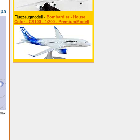
opa
Flugzeugmodell -
Bombardier - House
Color - CS100 - 1:200 - PremiumModell
alaki