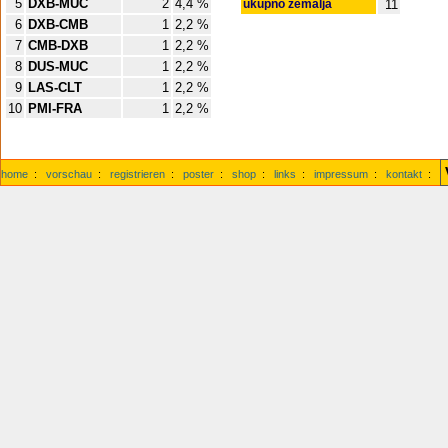
5
DXB-MUC
2
4,4 %
ukupno zemalja
11
6
DXB-CMB
1
2,2 %
7
CMB-DXB
1
2,2 %
8
DUS-MUC
1
2,2 %
9
LAS-CLT
1
2,2 %
10
PMI-FRA
1
2,2 %
home
:
vorschau
:
registrieren
:
poster
:
shop
:
links
:
impressum
:
kontakt
: