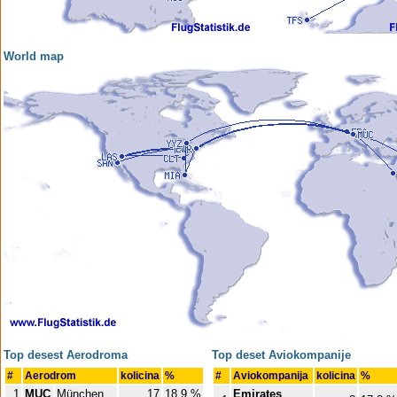
World map
Top desest Aerodroma
Top deset Aviokompanije
#
Aerodrom
kolicina
%
#
Aviokompanija
kolicina
%
1
MUC
München
17
18,9 %
Emirates