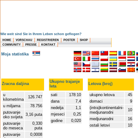
Wie weit sind Sie in Ihrem Leben schon geflogen?
HOME
VORSCHAU
REGISTRIEREN
POSTER
SHOP
COMMUNITY
PRESSE
KONTAKT
Moja statistika
Ukupno trajanje
Zracna daljina
Letova (broj)
leta
u
sati
178:10
ukupno letova
45
126.747
kilometrima
dana
7,4
domaci
9
u miljama
78.756
nedelja
1,1
(intra)kontinentalni-
10
putovanje
medjunarodni
mjeseci
0,25
3,16 puta
oko svijeta
medjunarodni
16
godine
0,020
putovanje
0,330
ostali letovi
10
do meseca
puta
putovanje
0,0008