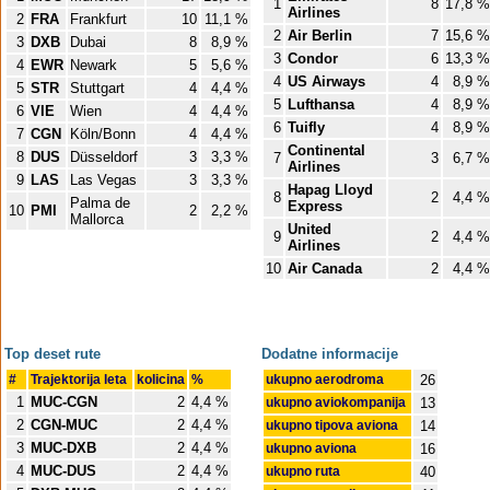
1
8
17,8 %
Airlines
2
FRA
Frankfurt
10
11,1 %
2
Air Berlin
7
15,6 %
3
DXB
Dubai
8
8,9 %
3
Condor
6
13,3 %
4
EWR
Newark
5
5,6 %
4
US Airways
4
8,9 %
5
STR
Stuttgart
4
4,4 %
5
Lufthansa
4
8,9 %
6
VIE
Wien
4
4,4 %
6
Tuifly
4
8,9 %
7
CGN
Köln/Bonn
4
4,4 %
Continental
8
DUS
Düsseldorf
3
3,3 %
7
3
6,7 %
Airlines
9
LAS
Las Vegas
3
3,3 %
Hapag Lloyd
8
2
4,4 %
Palma de
Express
10
PMI
2
2,2 %
Mallorca
United
9
2
4,4 %
Airlines
10
Air Canada
2
4,4 %
Top deset rute
Dodatne informacije
#
Trajektorija leta
kolicina
%
ukupno aerodroma
26
1
MUC-CGN
2
4,4 %
ukupno aviokompanija
13
2
CGN-MUC
2
4,4 %
ukupno tipova aviona
14
3
MUC-DXB
2
4,4 %
ukupno aviona
16
4
MUC-DUS
2
4,4 %
ukupno ruta
40