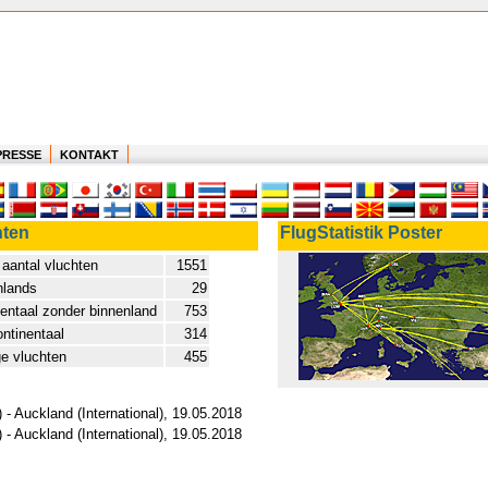
PRESSE
KONTAKT
hten
FlugStatistik Poster
 aantal vluchten
1551
nlands
29
entaal zonder binnenland
753
ontinentaal
314
e vluchten
455
- Auckland (International), 19.05.2018
- Auckland (International), 19.05.2018