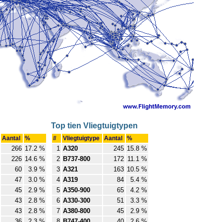
Top tien Vliegtuigtypen
Aantal
%
#
Vliegtuigtype
Aantal
%
266
17.2 %
1
A320
245
15.8 %
226
14.6 %
2
B737-800
172
11.1 %
60
3.9 %
3
A321
163
10.5 %
47
3.0 %
4
A319
84
5.4 %
45
2.9 %
5
A350-900
65
4.2 %
43
2.8 %
6
A330-300
51
3.3 %
43
2.8 %
7
A380-800
45
2.9 %
36
2.3 %
8
B747-400
40
2.6 %