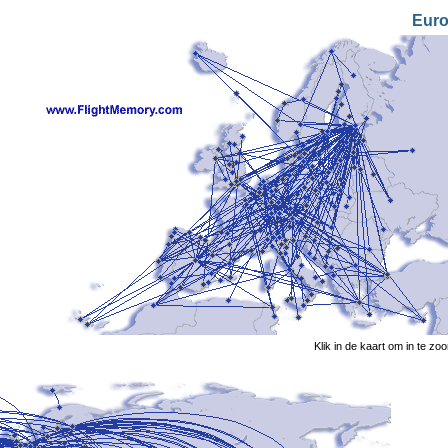
Eur
Klik in de kaart om in te z