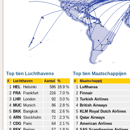
Top tien Luchthavens
Top tien Maatschappijen
#
Luchthaven
Aantal
%
#
Maatschappij
1
HEL
Helsinki
586
18.9 %
1
Lufthansa
2
FRA
Frankfurt
216
7.0 %
2
Finnair
3
LHR
London
92
3.0 %
3
Turkish Airlines
4
MUC
Munich
86
2.8 %
4
British Airways
5
BKK
Bangkok
81
2.6 %
5
KLM Royal Dutch Airlines
6
ARN
Stockholm
72
2.3 %
6
Qatar Airways
7
CDG
Paris
64
2.1 %
7
American Airlines
8
PEK
Beijing
57
1.8 %
8
SAS Scandinavian Airlines