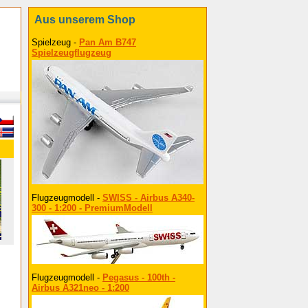
Aus unserem Shop
Spielzeug -
Pan Am B747
Spielzeugflugzeug
Flugzeugmodell -
SWISS - Airbus A340-
300 - 1:200 - PremiumModell
Flugzeugmodell -
Pegasus - 100th -
Airbus A321neo - 1:200