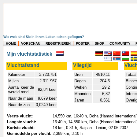
Wie weit sind Sie in Ihrem Leben schon geflogen?
HOME
VORSCHAU
REGISTRIEREN
POSTER
SHOP
COMMUNITY
Mijn vluchtstatistiek
Vluchtafstand
Vliegtijd
Vluc
Kilometer
3.720.751
Uren
4910:11
Totaal
Mijlen
2.311.967
Dagen
204,6
Binne
Aantal keer de
Weken
29,2
Contin
92,84 keer
wereld rond
Maanden
6,82
Interc
Naar de maan
9,679 keer
Jaren
0,561
Overig
Naar de zon
0,0249 keer
Verste vlucht:
14,550 km, 16:40 h, Doha (Hamad International) 
Langste vlucht:
16:40 h, 14,550 km, Doha (Hamad International) 
Kortste vlucht:
18 km, 0:31 h, Saipan - Tinian, 02.06.2007
Gemiddelde per vlucht:
2,399 km, 3:10 h