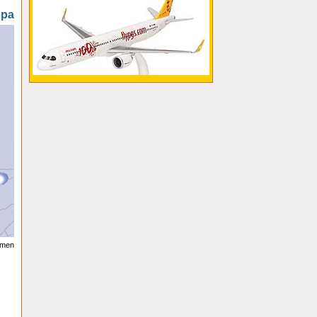
opa
oomen