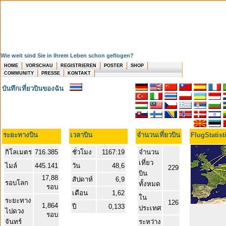
Wie weit sind Sie in Ihrem Leben schon geflogen?
HOME
VORSCHAU
REGISTRIEREN
POSTER
SHOP
COMMUNITY
PRESSE
KONTAKT
บันทึกเที่ยวบินของฉัน
ระยะทางบิน
เวลาบิน
จำนวนเที่ยวบิน
FlugStatist
กิโลเมตร
716.385
ชั่วโมง
1167:19
จำนวน
เที่ยว
ไมล์
445.141
วัน
48,6
229
บิน
17,88
สัปดาห์
6,9
รอบโลก
ทั้งหมด
รอบ
เดือน
1,62
ใน
ระยะทาง
126
1,864
ปี
0,133
ประเทศ
ไปดวง
รอบ
จันทร์
ระหว่าง