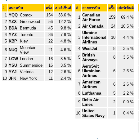
#
#
สนามบิน
ครั้ง
เปอร์เซ็นต์
สายการบิน
ครั้ง
เปอร์เซ็นต์
1
YQQ
Comox
154
33.6 %
Canadian
1
159
69.4 %
Air Force
2
YZX
Greenwood
56
12.2 %
2
Air Canada
24
10.5 %
3
BDA
Bermuda
45
9.8 %
Ukraine
4
YYZ
Toronto
36
7.9 %
3
International
10
4.4 %
5
KBP
Kiev
22
4.8 %
Airlines
Mountain
4
WestJet
8
3.5 %
6
NUQ
21
4.6 %
View
British
5
8
3.5 %
7
LGW
London
16
3.5 %
Airways
8
YSU
Summerside
16
3.5 %
AeroSvit
6
Ukrainian
6
2.6 %
9
YYJ
Victoria
12
2.6 %
Airlines
10
JFK
New York
11
2.4 %
American
7
6
2.6 %
Airlines
8
Lufthansa
5
2.2 %
Delta Air
9
2
0.9 %
Lines
United
10
1
0.4 %
States Navy