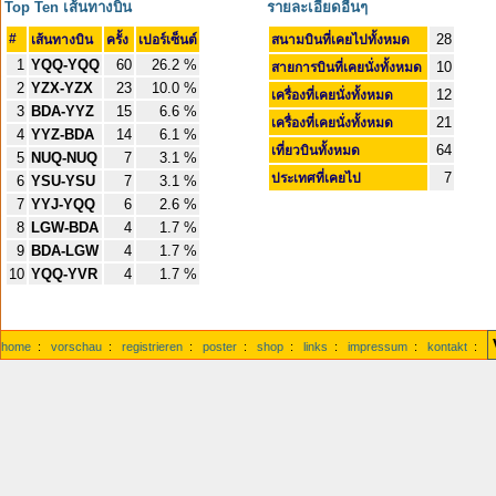
Top Ten เส้นทางบิน
รายละเอียดอื่นๆ
#
28
เส้นทางบิน
ครั้ง
เปอร์เซ็นต์
สนามบินที่เคยไปทั้งหมด
1
YQQ-YQQ
60
26.2 %
10
สายการบินที่เคยนั่งทั้งหมด
2
YZX-YZX
23
10.0 %
12
เครื่องที่เคยนั่งทั้งหมด
3
BDA-YYZ
15
6.6 %
21
เครื่องที่เคยนั่งทั้งหมด
4
YYZ-BDA
14
6.1 %
64
เที่ยวบินทั้งหมด
5
NUQ-NUQ
7
3.1 %
7
ประเทศที่เคยไป
6
YSU-YSU
7
3.1 %
7
YYJ-YQQ
6
2.6 %
8
LGW-BDA
4
1.7 %
9
BDA-LGW
4
1.7 %
10
YQQ-YVR
4
1.7 %
home
:
vorschau
:
registrieren
:
poster
:
shop
:
links
:
impressum
:
kontakt
: