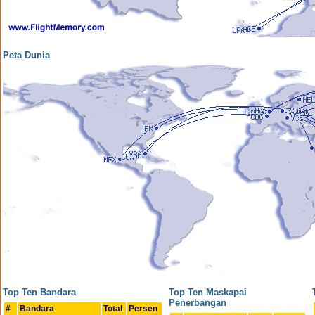
Peta Dunia
Top Ten Bandara
Top Ten Maskapai
Penerbangan
#
Bandara
Total
Persen