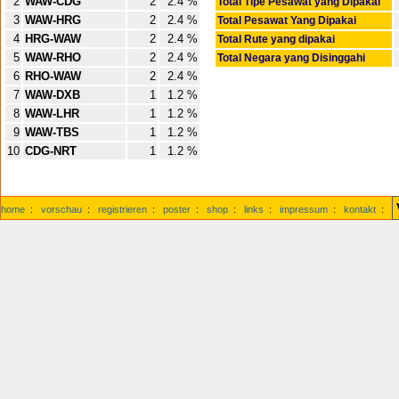
2
WAW-CDG
2
2.4 %
Total Tipe Pesawat yang Dipakai
3
WAW-HRG
2
2.4 %
Total Pesawat Yang Dipakai
4
HRG-WAW
2
2.4 %
Total Rute yang dipakai
5
WAW-RHO
2
2.4 %
Total Negara yang Disinggahi
6
RHO-WAW
2
2.4 %
7
WAW-DXB
1
1.2 %
8
WAW-LHR
1
1.2 %
9
WAW-TBS
1
1.2 %
10
CDG-NRT
1
1.2 %
home
:
vorschau
:
registrieren
:
poster
:
shop
:
links
:
impressum
:
kontakt
: