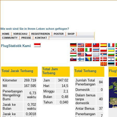
Wie weit sind Sie in Ihrem Leben schon geflogen?
HOME
VORSCHAU
REGISTRIEREN
POSTER
SHOP
COMMUNITY
PRESSE
KONTAKT
FlugStatistik Kami
Total Jam
Total Jarak Terbang
Total Terbang
FlugS
Terbang
Kilometer
269.719
Jam
347:02
Jumlah Total
84
Penerbangan
Mil
167.595
Hari
14,5
Domestik
0
Penerbangan
Minggu
2,1
6,73
Mengelilingi
Dalam benua
Bulan
0,48
waktu
Bumi
tanpa
40
Tahun
0,040
domestik
Jarak ke
0,702
Bulan
waktu
Antar Benua
37
Jarak ke
0,0018
Penerbangan
7