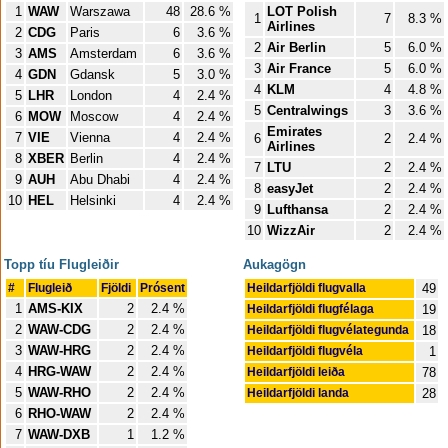
1
WAW
Warszawa
48
28.6 %
LOT Polish
1
7
8.3 %
Airlines
2
CDG
Paris
6
3.6 %
2
Air Berlin
5
6.0 %
3
AMS
Amsterdam
6
3.6 %
3
Air France
5
6.0 %
4
GDN
Gdansk
5
3.0 %
4
KLM
4
4.8 %
5
LHR
London
4
2.4 %
5
Centralwings
3
3.6 %
6
MOW
Moscow
4
2.4 %
Emirates
7
VIE
Vienna
4
2.4 %
6
2
2.4 %
Airlines
8
XBER
Berlin
4
2.4 %
7
LTU
2
2.4 %
9
AUH
Abu Dhabi
4
2.4 %
8
easyJet
2
2.4 %
10
HEL
Helsinki
4
2.4 %
9
Lufthansa
2
2.4 %
10
WizzAir
2
2.4 %
Topp tíu Flugleiðir
Aukagögn
#
Flugleið
Fjöldi
Prósent
Heildarfjöldi flugvalla
49
1
AMS-KIX
2
2.4 %
Heildarfjöldi flugfélaga
19
2
WAW-CDG
2
2.4 %
Heildarfjöldi flugvélategunda
18
3
WAW-HRG
2
2.4 %
Heildarfjöldi flugvéla
1
4
HRG-WAW
2
2.4 %
Heildarfjöldi leiða
78
5
WAW-RHO
2
2.4 %
Heildarfjöldi landa
28
6
RHO-WAW
2
2.4 %
7
WAW-DXB
1
1.2 %