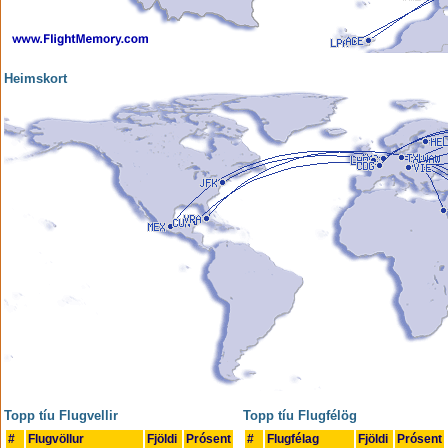
Heimskort
Topp tíu Flugvellir
Topp tíu Flugfélög
#
Flugvöllur
Fjöldi
Prósent
#
Flugfélag
Fjöldi
Prósent