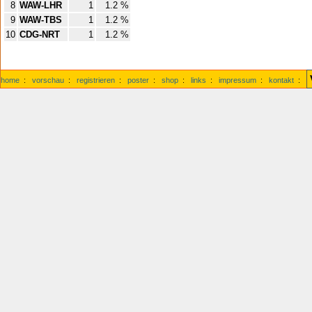
8
WAW-LHR
1
1.2 %
9
WAW-TBS
1
1.2 %
10
CDG-NRT
1
1.2 %
home
:
vorschau
:
registrieren
:
poster
:
shop
:
links
:
impressum
:
kontakt
: