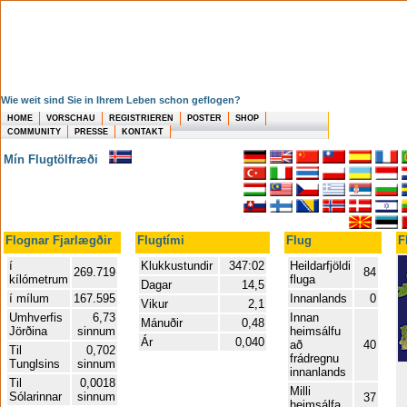
Wie weit sind Sie in Ihrem Leben schon geflogen?
HOME
VORSCHAU
REGISTRIEREN
POSTER
SHOP
COMMUNITY
PRESSE
KONTAKT
Mín Flugtölfræði
Flognar Fjarlægðir
Flugtími
Flug
F
í
Klukkustundir
347:02
Heildarfjöldi
269.719
84
kílómetrum
fluga
Dagar
14,5
í mílum
167.595
Innanlands
0
Vikur
2,1
Umhverfis
6,73
Innan
Mánuðir
0,48
Jörðina
sinnum
heimsálfu
Ár
0,040
að
40
Til
0,702
frádregnu
Tunglsins
sinnum
innanlands
Til
0,0018
Milli
Sólarinnar
sinnum
37
heimsálfa