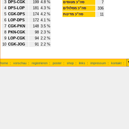
3
DPS-CGK
199
4.8 %
7
סה"כ מטוסים
4
DPS-LOP
181
4.3 %
336
סה"כ מסלולים
5
CGK-DPS
174
4.2 %
11
סה"כ מדינות
6
LOP-DPS
172
4.1 %
7
CGK-PKN
148
3.5 %
8
PKN-CGK
98
2.3 %
9
LOP-CGK
94
2.2 %
10
CGK-JOG
91
2.2 %
home
:
vorschau
:
registrieren
:
poster
:
shop
:
links
:
impressum
:
kontakt
: