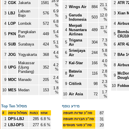
18.9
2
CGK
Jakarta
1581
2
ATR 7
21.1
%
2
Wings Air
884
%
Labuan
6.9
3
LBJ
576
3
Xian 
Garuda
12.0
Bajo
%
3
503
Indonesia
%
6.8
4
LOP
Lombok
572
4
Airbus
Merpati
%
11.7
4
Nusantara
489
Pangkalan
5.4
%
Bomba
5
PKN
449
5
Airlines
Bun
%
CRJ10
Trigana
7.3
5.1
5
304
6
SUB
Surabaya
424
6
ATR 4
Air
%
%
Sriwijaya
5.8
4.4
6
244
7
JOG
Yogyakarta
368
7
BAe 1
Air
%
%
4.0
Makassar
7
Kal-Star
166
4.2
8
Airbus
%
8
UPG
(Ujung
352
%
Batavia
2.8
Pandang)
8
116
McDon
9
Air
%
2.4
Dougl
9
MDC
Manado
205
2.3
%
9
Citilink
98
10
Fokker
%
1.8
10
MES
Medan
153
1.7
%
10
Air Asia
72
%
מידע נוסף
Top Ten מסלול
87
סה"כ שדות תעופה
אחוז
כמות
מסלול טיסה
#
1
DPS-LBJ
285
6.8 %
31
סה"כ חברות תעופה
2
LBJ-DPS
277
6.6 %
20
סה"כ סוגי מטוסים