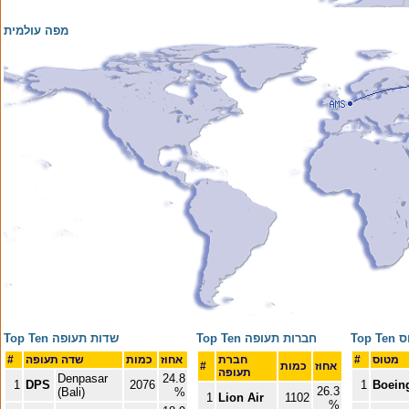
מפה עולמית
טוס
Top Ten חברות תעופה
Top Ten שדות תעופה
מטוס
#
חברת
אחוז
כמות
שדה תעופה
#
אחוז
כמות
#
תעופה
Denpasar
24.8
1
DPS
2076
1
Boein
26.3
(Bali)
%
1
Lion Air
1102
%