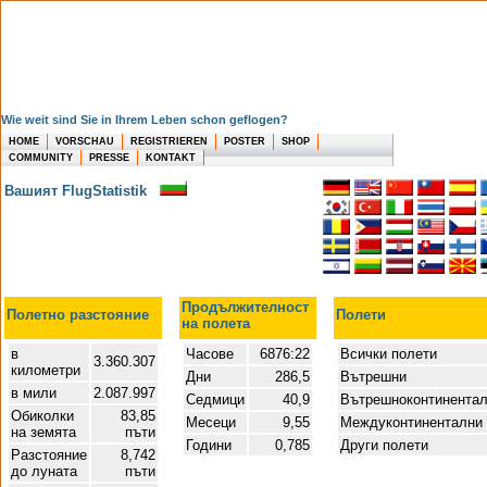
Wie weit sind Sie in Ihrem Leben schon geflogen?
HOME
VORSCHAU
REGISTRIEREN
POSTER
SHOP
COMMUNITY
PRESSE
KONTAKT
Вашият FlugStatistik
Продължителност
Полетно разстояние
Полети
на полета
в
Часове
6876:22
Всички полети
3.360.307
километри
Дни
286,5
Вътрешни
в мили
2.087.997
Седмици
40,9
Вътрешноконтинента
Обиколки
83,85
Месеци
9,55
Междуконтинентални
на земята
пъти
Години
0,785
Други полети
Разстояние
8,742
до луната
пъти