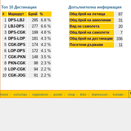
Топ 10 Дестинации
Допълнителна информация
#
Маршрут
Брой
%
Общ брой на летища
87
1
DPS-LBJ
285
6.8 %
Общ брой на авиолинии
31
2
LBJ-DPS
277
6.6 %
Вид на самолета
20
3
DPS-CGK
199
4.8 %
Общ брой на самолети
7
4
DPS-LOP
181
4.3 %
Общ брой на дестинации
336
5
CGK-DPS
174
4.2 %
Посетени държави
11
6
LOP-DPS
172
4.1 %
7
CGK-PKN
148
3.5 %
8
PKN-CGK
98
2.3 %
9
LOP-CGK
94
2.2 %
10
CGK-JOG
91
2.2 %
home
:
vorschau
:
registrieren
:
poster
:
shop
:
links
:
impressum
:
kontakt
: