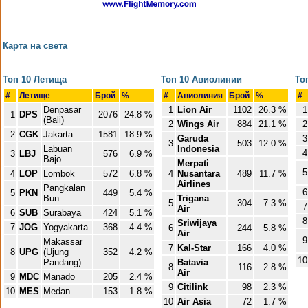
Карта на света
Топ 10 Летища
Топ 10 Авиолинии
То
#
Летище
Брой
%
#
Авиолиния
Брой
%
#
Denpasar
1
Lion Air
1102
26.3 %
1
1
DPS
2076
24.8 %
(Bali)
2
Wings Air
884
21.1 %
2
2
CGK
Jakarta
1581
18.9 %
Garuda
3
3
503
12.0 %
Labuan
Indonesia
4
3
LBJ
576
6.9 %
Bajo
Merpati
5
4
LOP
Lombok
572
6.8 %
4
Nusantara
489
11.7 %
Airlines
Pangkalan
6
5
PKN
449
5.4 %
Bun
Trigana
5
304
7.3 %
7
Air
6
SUB
Surabaya
424
5.1 %
8
Sriwijaya
7
JOG
Yogyakarta
368
4.4 %
6
244
5.8 %
Air
9
Makassar
7
Kal-Star
166
4.0 %
8
UPG
(Ujung
352
4.2 %
10
Pandang)
Batavia
8
116
2.8 %
Air
9
MDC
Manado
205
2.4 %
9
Citilink
98
2.3 %
10
MES
Medan
153
1.8 %
10
Air Asia
72
1.7 %