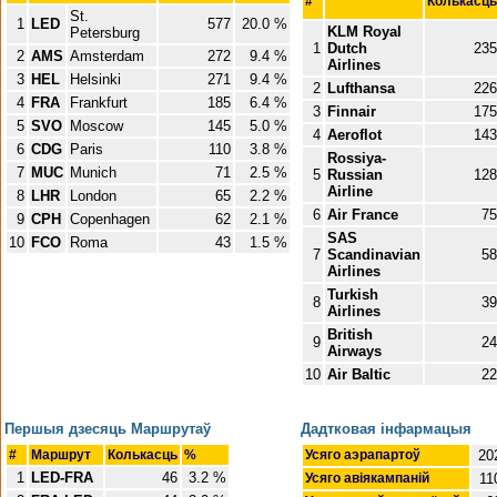
#
Колькасць
St.
1
LED
577
20.0 %
KLM Royal
Petersburg
1
Dutch
235
2
AMS
Amsterdam
272
9.4 %
Airlines
3
HEL
Helsinki
271
9.4 %
2
Lufthansa
226
4
FRA
Frankfurt
185
6.4 %
3
Finnair
175
5
SVO
Moscow
145
5.0 %
4
Aeroflot
143
6
CDG
Paris
110
3.8 %
Rossiya-
7
MUC
Munich
71
2.5 %
5
Russian
128
Airline
8
LHR
London
65
2.2 %
6
Air France
75
9
CPH
Copenhagen
62
2.1 %
SAS
10
FCO
Roma
43
1.5 %
7
Scandinavian
58
Airlines
Turkish
8
39
Airlines
British
9
24
Airways
10
Air Baltic
22
Першыя дзесяць Маршрутаў
Дадтковая інфармацыя
#
Маршрут
Колькасць
%
Усяго аэрапартоў
20
1
LED-FRA
46
3.2 %
Усяго авіякампаній
11