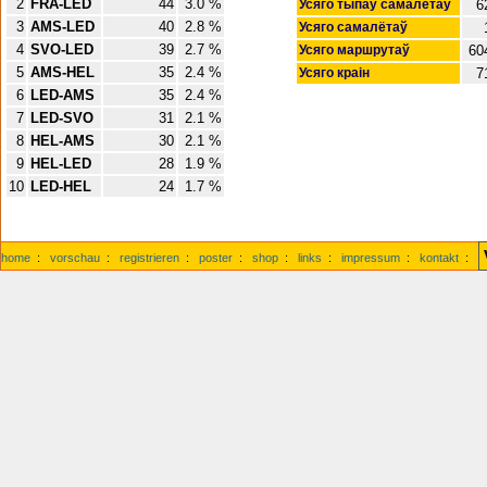
2
FRA-LED
44
3.0 %
Усяго тыпаў самалётаў
6
3
AMS-LED
40
2.8 %
Усяго самалётаў
4
SVO-LED
39
2.7 %
Усяго маршрутаў
60
5
AMS-HEL
35
2.4 %
Усяго краін
7
6
LED-AMS
35
2.4 %
7
LED-SVO
31
2.1 %
8
HEL-AMS
30
2.1 %
9
HEL-LED
28
1.9 %
10
LED-HEL
24
1.7 %
home
:
vorschau
:
registrieren
:
poster
:
shop
:
links
:
impressum
:
kontakt
: