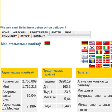
Wie weit sind Sie in Ihrem Leben schon geflogen?
HOME
VORSCHAU
REGISTRIEREN
POSTER
SHOP
COMMUNITY
PRESSE
KONTAKT
Мая статыстыка палётаў
Працягласць
Адлегласць палётаў
Палёты
палётаў
Кіламетры
2.766.809
Гадзіны
3920:19
Агульная колькасць
палётаў
Мілі
1.719.215
Дні
163,3
Мясцовыя
Абароты
Тыдні
23,3
вакол
69,04x
Унутрыкантынентальн
Месяцы
5,44
Зямлі
Адлегласць
Міжкантынентальныя
Годы
0,448
7,198x
да Месяца
Іншыя