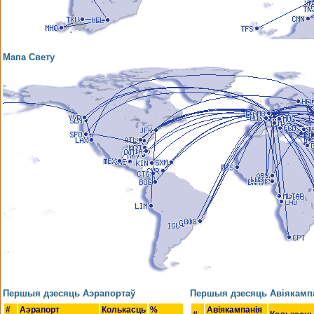
Мапа Свету
Першыя дзесяць Аэрапортаў
Першыя дзесяць Авіякамп
#
Аэрапорт
Колькасць
%
Авіякампанія