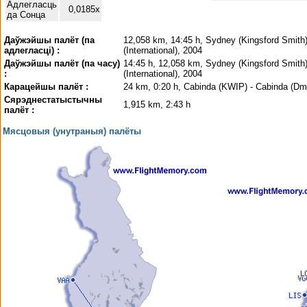
Адлегласць
0,0185x
да Сонца
Даўжэйшы палёт (па
12,058 km, 14:45 h, Sydney (Kingsford Smith)
адлегласці) :
(International), 2004
Даўжэйшы палёт (па часу)
14:45 h, 12,058 km, Sydney (Kingsford Smith)
:
(International), 2004
Карацейшы палёт :
24 km, 0:20 h, Cabinda (KWIP) - Cabinda (Dmi
Сярэднестатыстычны
1,915 km, 2:43 h
палёт :
Мясцовыя (унутраныя) палёты