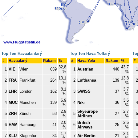
Top Ten Havaalanlarý
Top Ten Hava Yollarý
To
#
Havaalaný
Rakam
%
#
Hava Yolu
Rakam
%
#
32,8
43,7
1
VIE
Wien
659
1
Austrian
440
1
%
%
13,1
13,8
2
FRA
Frankfurt
264
2
Lufthansa
139
2
%
%
8,1
3,7
3
LHR
London
162
3
SWISS
37
3
%
%
6,9
3,6
4
MUC
München
139
4
Niki
36
4
%
%
2,9
Skyeurope
2,7
5
ZRH
Zürich
58
5
27
5
%
Airlines
%
2,0
British
2,5
6
HAM
Hamburg
41
6
25
6
%
Airways
%
1,7
2,1
7
KLU
Klagenfurt
34
7
Air Berlin
21