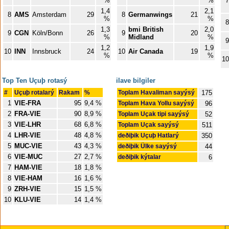
%
%
7
1,4
2,1
8
AMS
Amsterdam
29
8
Germanwings
21
%
%
8
1,3
bmi British
2,0
9
CGN
Köln/Bonn
26
9
20
%
Midland
%
9
1,2
1,9
10
INN
Innsbruck
24
10
Air Canada
19
%
%
10
Top Ten Uçuþ rotasý
ilave bilgiler
#
Uçuþ rotalarý
Rakam
%
Toplam Havaliman sayýsý
175
1
VIE-FRA
95
9,4 %
Toplam Hava Yollu sayýsý
96
2
FRA-VIE
90
8,9 %
Toplam Uçak tipi sayýsý
52
3
VIE-LHR
68
6,8 %
Toplam Uçak sayýsý
511
4
LHR-VIE
48
4,8 %
deðiþik Uçuþ Hatlarý
350
5
MUC-VIE
43
4,3 %
deðiþik Ülke sayýsý
44
6
VIE-MUC
27
2,7 %
deðiþik kýtalar
6
7
HAM-VIE
18
1,8 %
8
VIE-HAM
16
1,6 %
9
ZRH-VIE
15
1,5 %
10
KLU-VIE
14
1,4 %