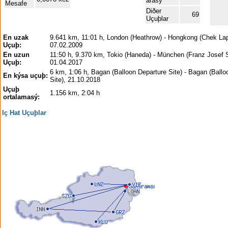
arasý
Mesafe
Diðer
69
Uçuþlar
En uzak
9.641 km, 11:01 h, London (Heathrow) - Hongkong (Chek La
Uçuþ:
07.02.2009
En uzun
11:50 h, 9.370 km, Tokio (Haneda) - München (Franz Josef S
Uçuþ:
01.04.2017
6 km, 1:06 h, Bagan (Balloon Departure Site) - Bagan (Ballo
En kýsa uçuþ:
Site), 21.10.2018
Uçuþ
1.156 km, 2:04 h
ortalamasý:
Iç Hat Uçuþlar