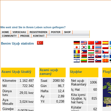
Wie weit sind Sie in Ihrem Leben schon geflogen?
HOME
VORSCHAU
REGISTRIEREN
POSTER
SHOP
COMMUNITY
PRESSE
KONTAKT
Benim Uçuþ statistim
Azami uçuþ
Azami Uçuþ Uzaklý
Uçuþlar
FlugS
zamaný
Kilometre
1.162.497
Saat
2080:50
Net uçuþ
1006
Rakamlarý
Mil
722.342
Gün
86,7
Iç Hat
60
Dünya
Hafta
12,4
29,01 kez
turu
Kita içersi
Ay
2,89
Uçuþlar, Iç
815
Aya
Yil
0,238
3,024 kez
hat hariç
Mesafe
Kýtalar
Güneþe
62
0,0078 kez