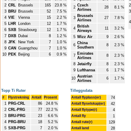
2
CRL
Brussels
165
23.8 %
Czech
2
2
28
8.1 %
Airlines
3
BRU
Brussels
52
7.5 %
3
Brussels
4
VIE
Vienna
15
2.2 %
3
27
7.8 %
Airlines
4
5
LHR
London
12
1.7 %
British
4
11
3.2 %
6
SXB
Strasbourg
12
1.7 %
Airways
7
DXB
Dubai
8
1.2 %
5
Wizz Air
9
2.6 %
8
JFK
New York
7
1.0 %
China
6
8
2.3 %
Southern
9
CAN
Guangzhou
7
1.0 %
Emirates
10
PEK
Beijing
6
0.9 %
7
8
2.3 %
Airlines
8
Jetairfly
8
2.3 %
9
Lufthansa
6
1.7 %
Austrian
10
6
1.7 %
Airlines
Topp Ti Ruter
Tilleggsdata
#
Flystrekning
Antall
Prosent
Antall flyplass(er)
74
1
PRG-CRL
86
24.8 %
Antall flyselskap(er)
42
2
CRL-PRG
77
22.2 %
Antall flytype(r)
4
3
BRU-PRG
23
6.6 %
Antall fly
1
4
PRG-BRU
18
5.2 %
Antall rute(r)
129
5
SXB-PRG
7
2.0 %
Antall land
28