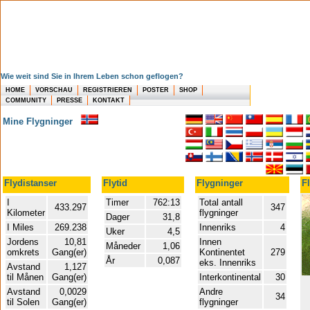
Wie weit sind Sie in Ihrem Leben schon geflogen?
HOME
VORSCHAU
REGISTRIEREN
POSTER
SHOP
COMMUNITY
PRESSE
KONTAKT
Mine Flygninger
Flydistanser
Flytid
Flygninger
F
I
Timer
762:13
Total antall
433.297
347
Kilometer
flygninger
Dager
31,8
I Miles
269.238
Innenriks
4
Uker
4,5
Jordens
10,81
Innen
Måneder
1,06
omkrets
Gang(er)
Kontinentet
279
År
0,087
eks. Innenriks
Avstand
1,127
til Månen
Gang(er)
Interkontinental
30
Avstand
0,0029
Andre
34
til Solen
Gang(er)
flygninger