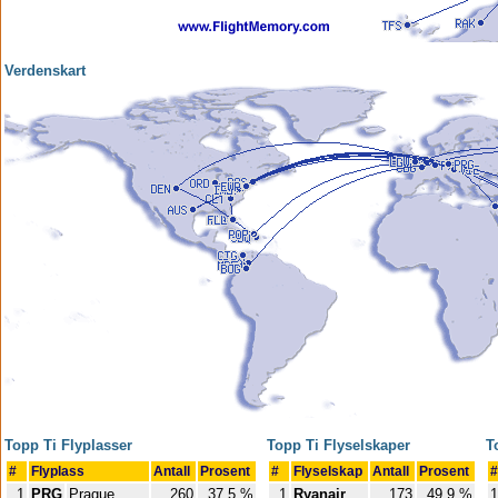
Verdenskart
Topp Ti Flyplasser
Topp Ti Flyselskaper
T
#
Flyplass
Antall
Prosent
#
Flyselskap
Antall
Prosent
#
1
PRG
Prague
260
37.5 %
1
Ryanair
173
49.9 %
1