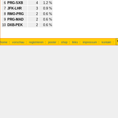
6
PRG-SXB
4
1.2 %
7
JFK-LHR
3
0.9 %
8
RMO-PRG
2
0.6 %
9
PRG-MAD
2
0.6 %
10
DXB-PEK
2
0.6 %
home
:
vorschau
:
registrieren
:
poster
:
shop
:
links
:
impressum
:
kontakt
: