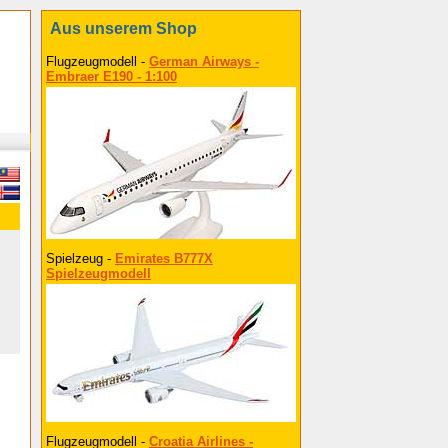
Aus unserem Shop
Flugzeugmodell -
German Airways -
Embraer E190 - 1:100
Spielzeug -
Emirates B777X
Spielzeugmodell
Flugzeugmodell -
Croatia Airlines -