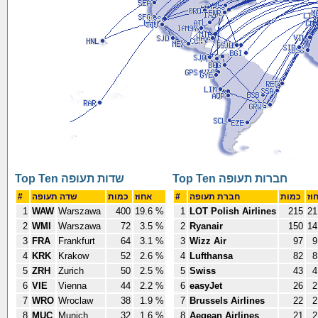
Top Ten חברות תעופה
Top Ten שדות תעופה
כמות
חברת תעופה
#
אחוז
כמות
שדה תעופה
#
1
WAW
Warszawa
400
19.6 %
1
LOT Polish Airlines
215
21
2
WMI
Warszawa
72
3.5 %
2
Ryanair
150
14
3
FRA
Frankfurt
64
3.1 %
3
Wizz Air
97
9
4
KRK
Krakow
52
2.6 %
4
Lufthansa
82
8
5
ZRH
Zurich
50
2.5 %
5
Swiss
43
4
6
VIE
Vienna
44
2.2 %
6
easyJet
26
2
7
WRO
Wroclaw
38
1.9 %
7
Brussels Airlines
22
2
8
MUC
Munich
32
1.6 %
8
Aegean Airlines
21
2