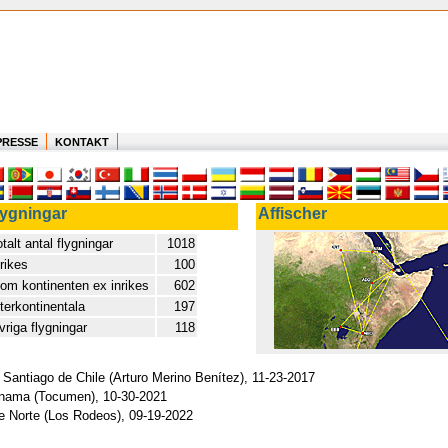
PRESSE
KONTAKT
lygningar
Affischer
talt antal flygningar
1018
nrikes
100
nom kontinenten ex inrikes
602
nterkontinentala
197
vriga flygningar
118
- Santiago de Chile (Arturo Merino Benítez), 11-23-2017
Panama (Tocumen), 10-30-2021
fe Norte (Los Rodeos), 09-19-2022