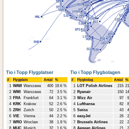
Tio i Topp Flygplatser
Tio i Topp Flygbolagen
#
Flygplats
Antal
%
#
Flygbolag
Antal
%
1
WAW
Warszawa
400
19.6 %
1
LOT Polish Airlines
215
2
2
WMI
Warszawa
72
3.5 %
2
Ryanair
150
1
3
FRA
Frankfurt
64
3.1 %
3
Wizz Air
97
4
KRK
Krakow
52
2.6 %
4
Lufthansa
82
5
ZRH
Zurich
50
2.5 %
5
Swiss
43
6
VIE
Vienna
44
2.2 %
6
easyJet
26
7
WRO
Wroclaw
38
1.9 %
7
Brussels Airlines
22
8
MUC
Munich
32
1.6 %
8
Aegean Airlines
21