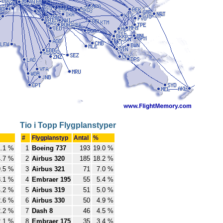
Tio i Topp Flygplanstyper
#
Flygplanstyp
Antal
%
1.1 %
1
Boeing 737
193
19.0 %
4.7 %
2
Airbus 320
185
18.2 %
9.5 %
3
Airbus 321
71
7.0 %
8.1 %
4
Embraer 195
55
5.4 %
4.2 %
5
Airbus 319
51
5.0 %
2.6 %
6
Airbus 330
50
4.9 %
2.2 %
7
Dash 8
46
4.5 %
2.1 %
8
Embraer 175
35
3.4 %