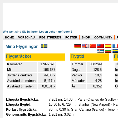
Wie weit sind Sie in Ihrem Leben schon geflogen?
HOME
VORSCHAU
REGISTRIEREN
POSTER
SHOP
COMMUNITY
Mina Flygningar
Flygsträckor
Flygtid
F
Kilometer
1.966.870
Timmar
3082:49
To
Mil
196.687
Dagar
128,5
I
Jordens omkrets
49,08 x
Veckor
18,4
I
Avstånd till månen
5,117 x
Månader
4,28
I
Avstånd till solen
0,0131 x
År
0,352
Ö
Längsta flygsträcka:
7,261 mi, 14:30 h, Paris (Charles de Gaulle) 
Längsta flygtid:
16:30 h, 6,729 mi, Istanbul (New Airport) - 
Kortast flygsträcka:
70 mi, 0:30 h, Gran Canaria (Gando) - Teneri
Genomsnitts flygsträcka:
1,201 mi, 3:02 h