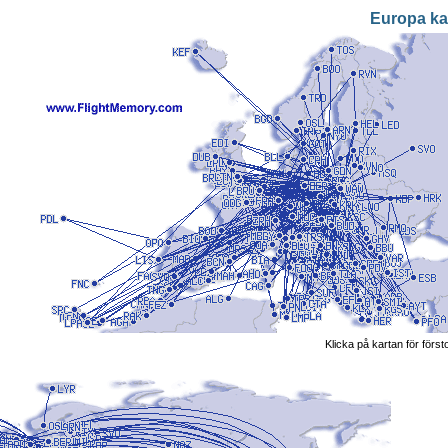
Europa ka
Klicka på kartan för först