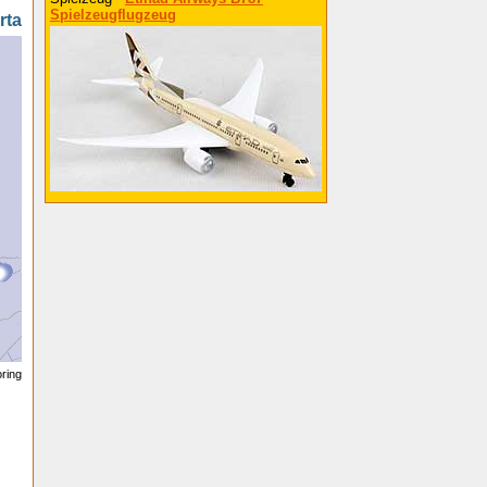
Spielzeugflugzeug
rta
oring