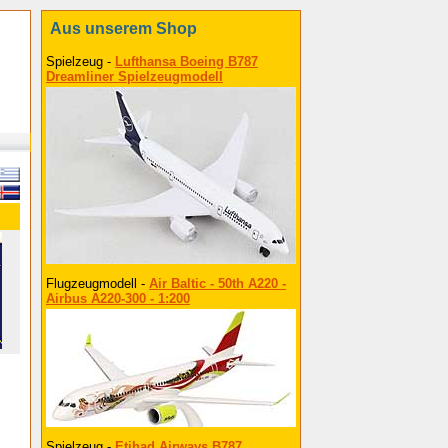
Aus unserem Shop
Spielzeug -
Lufthansa Boeing B787
Dreamliner Spielzeugmodell
Flugzeugmodell -
Air Baltic - 50th A220 -
Airbus A220-300 - 1:200
Spielzeug -
Etihad Airways B787