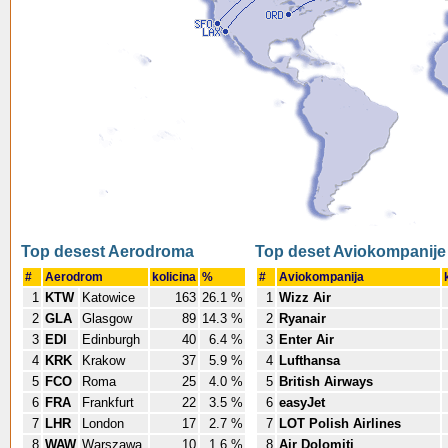
Top desest Aerodroma
Top deset Aviokompanije
#
Aerodrom
kolicina
%
#
Aviokompanija
1
KTW
Katowice
163
26.1 %
1
Wizz Air
2
GLA
Glasgow
89
14.3 %
2
Ryanair
3
EDI
Edinburgh
40
6.4 %
3
Enter Air
4
KRK
Krakow
37
5.9 %
4
Lufthansa
5
FCO
Roma
25
4.0 %
5
British Airways
6
FRA
Frankfurt
22
3.5 %
6
easyJet
7
LHR
London
17
2.7 %
7
LOT Polish Airlines
8
WAW
Warszawa
10
1.6 %
8
Air Dolomiti