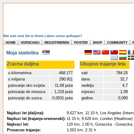
Wie weit sind Sie in Ihrem Leben schon geflogen?
HOME
VORSCHAU
REGISTRIEREN
POSTER
SHOP
COMMUNITY
Moja statistika
Zracna daljina
Ukupno trajanje leta
u kilometrima
468.177
sati
784:25
u miljama
290.911
dana
32,7
putovanje oko svijeta
11,68 puta
nedelja
4,7
putovanje do meseca
1,218 puta
mjeseci
1,09
putovanje do sunca
0,0031 puta
godine
0,090
Najduzi let (daljina):
9,627 km, 11:10 h, Los Angeles (Intern
Najduzi let (trajanje-vremenski):
11:15 h, 8,626 km, London (Heathrow) -
Najkraci let:
120 km, 1:00 h, Goraszka - Goraszka,
Prosecno trajanje:
1,501 km, 2:31 h