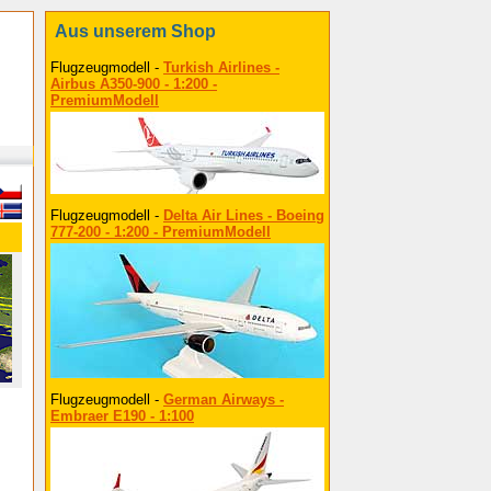
Aus unserem Shop
Flugzeugmodell -
Turkish Airlines -
Airbus A350-900 - 1:200 -
PremiumModell
Flugzeugmodell -
Delta Air Lines - Boeing
777-200 - 1:200 - PremiumModell
Flugzeugmodell -
German Airways -
Embraer E190 - 1:100