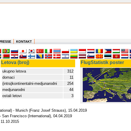
PRESSE
KONTAKT
Letova (broj)
FlugStatistik poster
ukupno letova
312
domaci
11
(intra)kontinentalni-medjunarodni
254
medjunarodni
44
ostali letovi
3
ational) - Munich (Franz Josef Strauss), 15.04.2019
 San Francisco (International), 04.04.2019
 11.10.2015