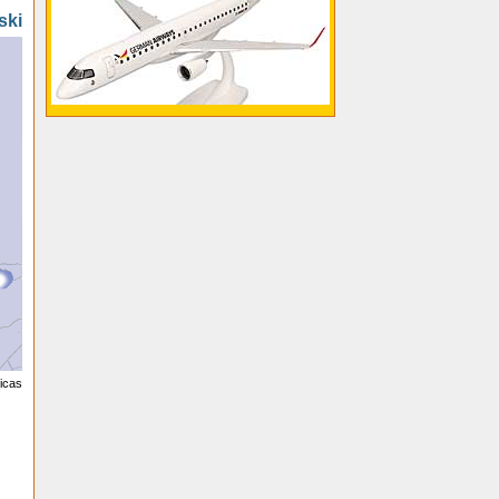
ski
licas