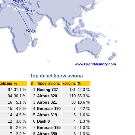
Top deset tipovi aviona
kolicina
%
#
Tipovi aviona
kolicina
%
97
31.1 %
1
Boeing 737
131
42.0 %
94
30.1 %
2
Airbus 320
110
35.3 %
16
5.1 %
3
Airbus 321
33
10.6 %
15
4.8 %
4
Embraer 190
7
2.2 %
14
4.5 %
5
Airbus 319
5
1.6 %
12
3.8 %
6
Dash 8
4
1.3 %
8
2.6 %
7
Embraer 195
3
1.0 %
7
2.2 %
8
Airbus 350
3
1.0 %