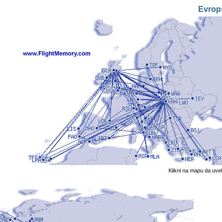
Evrop
Klikni na mapu da uve