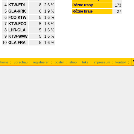
4
KTW-EDI
8
2.6 %
Różne trasy
173
5
GLA-KRK
6
1.9 %
Różne kraje
27
6
FCO-KTW
5
1.6 %
7
KTW-FCO
5
1.6 %
8
LHR-GLA
5
1.6 %
9
KTW-WAW
5
1.6 %
10
GLA-FRA
5
1.6 %
home
:
vorschau
:
registrieren
:
poster
:
shop
:
links
:
impressum
:
kontakt
: