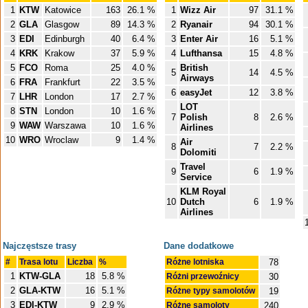
1
KTW
Katowice
163
26.1 %
1
Wizz Air
97
31.1 %
2
GLA
Glasgow
89
14.3 %
2
Ryanair
94
30.1 %
3
EDI
Edinburgh
40
6.4 %
3
Enter Air
16
5.1 %
4
KRK
Krakow
37
5.9 %
4
Lufthansa
15
4.8 %
5
FCO
Roma
25
4.0 %
British
5
14
4.5 %
Airways
6
FRA
Frankfurt
22
3.5 %
6
easyJet
12
3.8 %
7
LHR
London
17
2.7 %
LOT
8
STN
London
10
1.6 %
7
Polish
8
2.6 %
9
WAW
Warszawa
10
1.6 %
Airlines
10
WRO
Wroclaw
9
1.4 %
Air
8
7
2.2 %
Dolomiti
Travel
9
6
1.9 %
Service
KLM Royal
10
Dutch
6
1.9 %
Airlines
Najczęstsze trasy
Dane dodatkowe
#
Trasa lotu
Liczba
%
Różne lotniska
78
1
KTW-GLA
18
5.8 %
Różni przewoźnicy
30
2
GLA-KTW
16
5.1 %
Różne typy samolotów
19
3
EDI-KTW
9
2.9 %
Różne samoloty
240