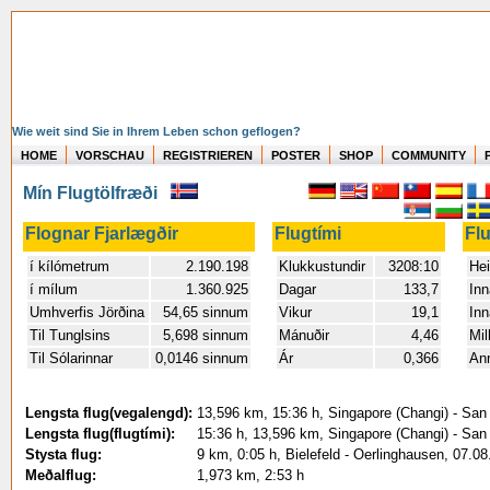
Wie weit sind Sie in Ihrem Leben schon geflogen?
HOME
VORSCHAU
REGISTRIEREN
POSTER
SHOP
COMMUNITY
Mín Flugtölfræði
Flognar Fjarlægðir
Flugtími
Fl
í kílómetrum
2.190.198
Klukkustundir
3208:10
Hei
í mílum
1.360.925
Dagar
133,7
Inn
Umhverfis Jörðina
54,65 sinnum
Vikur
19,1
Inn
Til Tunglsins
5,698 sinnum
Mánuðir
4,46
Mil
Til Sólarinnar
0,0146 sinnum
Ár
0,366
An
Lengsta flug(vegalengd):
13,596 km, 15:36 h, Singapore (Changi) - San 
Lengsta flug(flugtími):
15:36 h, 13,596 km, Singapore (Changi) - San 
Stysta flug:
9 km, 0:05 h, Bielefeld - Oerlinghausen, 07.0
Meðalflug:
1,973 km, 2:53 h