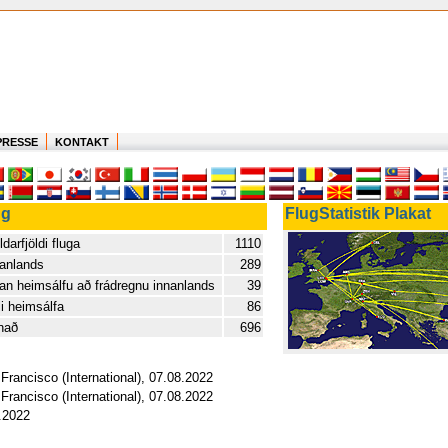
PRESSE
KONTAKT
ug
FlugStatistik Plakat
ldarfjöldi fluga
1110
anlands
289
an heimsálfu að frádregnu innanlands
39
li heimsálfa
86
nað
696
Francisco (International), 07.08.2022
Francisco (International), 07.08.2022
8.2022