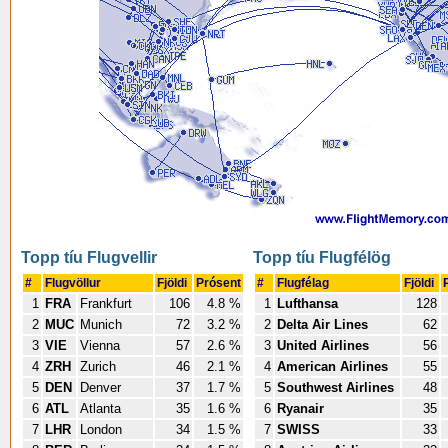
Topp tíu Flugvellir
Topp tíu Flugfélög
#
Flugvöllur
Fjöldi
Prósent
#
Flugfélag
Fjöldi
1
FRA
Frankfurt
106
4.8 %
1
Lufthansa
128
2
MUC
Munich
72
3.2 %
2
Delta Air Lines
62
3
VIE
Vienna
57
2.6 %
3
United Airlines
56
4
ZRH
Zurich
46
2.1 %
4
American Airlines
55
5
DEN
Denver
37
1.7 %
5
Southwest Airlines
48
6
ATL
Atlanta
35
1.6 %
6
Ryanair
35
7
LHR
London
34
1.5 %
7
SWISS
33