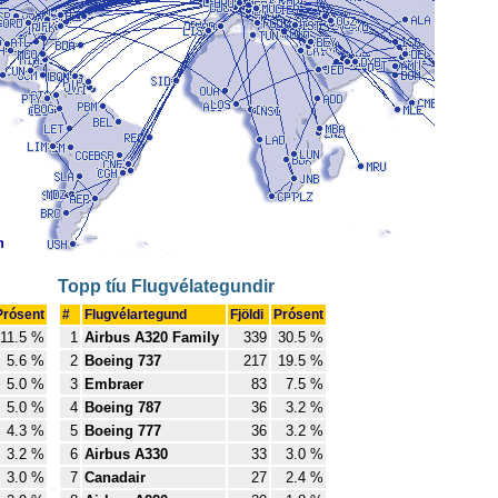
Topp tíu Flugvélategundir
Prósent
#
Flugvélartegund
Fjöldi
Prósent
11.5 %
1
Airbus A320 Family
339
30.5 %
5.6 %
2
Boeing 737
217
19.5 %
5.0 %
3
Embraer
83
7.5 %
5.0 %
4
Boeing 787
36
3.2 %
4.3 %
5
Boeing 777
36
3.2 %
3.2 %
6
Airbus A330
33
3.0 %
3.0 %
7
Canadair
27
2.4 %