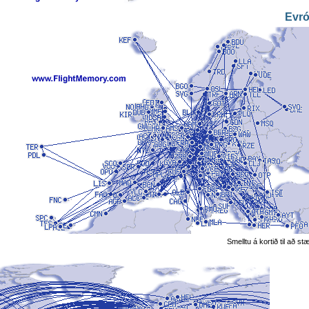
Evr
Smelltu á kortið til að s