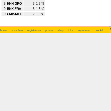
8
HHN-GRO
3
1,5 %
9
BKK-FRA
3
1,5 %
10
CMB-MLE
2
1,0 %
home
:
vorschau
:
registrieren
:
poster
:
shop
:
links
:
impressum
:
kontakt
: