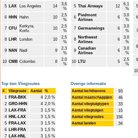
3,6
6,1
5
LAX
Los Angeles
14
5
Thai Airways
12
%
%
2,5
Piedmont
3,0
6
HHN
Hahn
10
6
6
%
Airlines
%
Kerkyra,
2,5
3,0
7
CFU
10
7
Germanwings
6
Korfu
%
%
2,5
Northwest
3,0
8
LHR
London
10
8
6
%
Airlines
%
2,3
Canadian
3,0
9
NAN
Nadi
9
9
6
%
Airlines
%
2,0
2,5
10
CMB
Colombo
8
10
LTU
5
%
%
1
Top tien Vliegroutes
Overige informatie
#
Vliegroute
Aantal
%
Aantal luchthavens
93
1
FRA-BKK
4
2,0 %
Aantal maatschappijen
46
2
GRO-HHN
4
2,0 %
Aantal vliegtuigtypen
33
3
LAX-FRA
3
1,5 %
Aantal vliegtuigen
15
4
HNL-LAX
3
1,5 %
Aantal vliegroutes
156
5
FRA-LAX
3
1,5 %
Aantal landen
34
6
LHR-FRA
3
1,5 %
7
LAX-HNL
3
1,5 %