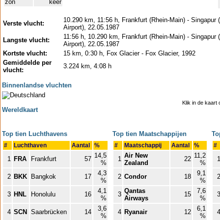
zon
keer
10.290 km, 11:56 h, Frankfurt (Rhein-Main) - Singapur 
Verste vlucht:
Airport), 22.05.1987
11:56 h, 10.290 km, Frankfurt (Rhein-Main) - Singapur 
Langste vlucht:
Airport), 22.05.1987
Kortste vlucht:
15 km, 0:30 h, Fox Glacier - Fox Glacier, 1992
Gemiddelde per
3.224 km, 4:08 h
vlucht:
Binnenlandse vluchten
Klik in de kaart
Wereldkaart
Top tien Luchthavens
Top tien Maatschappijen
To
#
Luchthaven
Aantal
%
#
Maatschappij
Aantal
%
#
14,5
Air New
11,2
1
FRA
Frankfurt
57
1
22
%
Zealand
%
4,3
9,1
2
BKK
Bangkok
17
2
Condor
18
%
%
4,1
Qantas
7,6
3
HNL
Honolulu
16
3
15
%
Airways
%
3,6
6,1
4
SCN
Saarbrücken
14
4
Ryanair
12
%
%