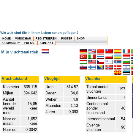
Wie weit sind Sie in Ihrem Leben schon geflogen?
HOME
VORSCHAU
REGISTRIEREN
POSTER
SHOP
COMMUNITY
PRESSE
KONTAKT
Mijn vluchtstatistiek
Vluchtafstand
Vliegtijd
Vluchten
Kilometer
635.115
Uren
814:57
Totaal aantal
197
vluchten
Mijlen
394.642
Dagen
34,0
Binnenlands
7
Aantal
Weken
4,9
keer de
15,85
Continentaal
Maanden
1,13
wereld
keer
zonder
46
Jaren
0,093
rond
binnenland
Naar de
1,652
Intercontinentaal
54
maan
keer
Overige
90
Naar de
0,0042
vluchten