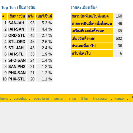
Top Ten เส้นทางบิน
รายละเอียดอื่นๆ
#
160
เส้นทางบิน
ครั้ง
เปอร์เซ็นต์
สนามบินที่เคยไปทั้งหมด
1
SAN-IAH
93
5.3 %
46
สายการบินที่เคยนั่งทั้งหมด
2
IAH-SAN
77
4.4 %
69
เครื่องที่เคยนั่งทั้งหมด
3
ORD-STL
48
2.7 %
602
เที่ยวบินทั้งหมด
4
STL-ORD
45
2.6 %
36
ประเทศที่เคยไป
5
STL-IAH
43
2.4 %
6
ทวีปที่เคยไป
6
IAH-STL
33
1.9 %
7
SFO-SAN
24
1.4 %
8
SAN-PHX
21
1.2 %
9
PHX-SAN
21
1.2 %
10
PHX-STL
20
1.1 %
home
:
vorschau
:
registrieren
:
poster
:
shop
:
links
:
impressum
:
kontakt
: