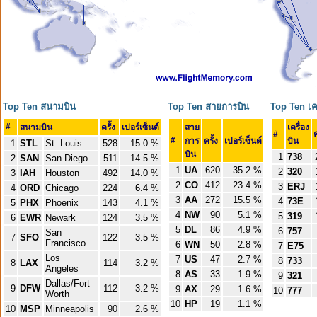
Top Ten สนามบิน
Top Ten สายการบิน
Top Ten เคร
#
สนามบิน
ครั้ง
เปอร์เซ็นต์
สาย
เครื่อง
#
ค
#
การ
ครั้ง
เปอร์เซ็นต์
บิน
1
STL
St. Louis
528
15.0 %
บิน
1
738
2
SAN
San Diego
511
14.5 %
1
UA
620
35.2 %
2
320
3
IAH
Houston
492
14.0 %
2
CO
412
23.4 %
3
ERJ
4
ORD
Chicago
224
6.4 %
3
AA
272
15.5 %
4
73E
5
PHX
Phoenix
143
4.1 %
4
NW
90
5.1 %
5
319
6
EWR
Newark
124
3.5 %
5
DL
86
4.9 %
6
757
San
7
SFO
122
3.5 %
Francisco
6
WN
50
2.8 %
7
E75
Los
7
US
47
2.7 %
8
733
8
LAX
114
3.2 %
Angeles
8
AS
33
1.9 %
9
321
Dallas/Fort
9
DFW
112
3.2 %
9
AX
29
1.6 %
10
777
Worth
10
HP
19
1.1 %
10
MSP
Minneapolis
90
2.6 %