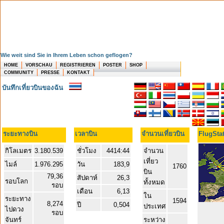
Wie weit sind Sie in Ihrem Leben schon geflogen?
HOME
VORSCHAU
REGISTRIEREN
POSTER
SHOP
COMMUNITY
PRESSE
KONTAKT
บันทึกเที่ยวบินของฉัน
ระยะทางบิน
เวลาบิน
จำนวนเที่ยวบิน
FlugStat
กิโลเมตร
3.180.539
ชั่วโมง
4414:44
จำนวน
เที่ยว
ไมล์
1.976.295
วัน
183,9
1760
บิน
79,36
สัปดาห์
26,3
รอบโลก
ทั้งหมด
รอบ
เดือน
6,13
ใน
ระยะทาง
1594
8,274
ปี
0,504
ประเทศ
ไปดวง
รอบ
จันทร์
ระหว่าง