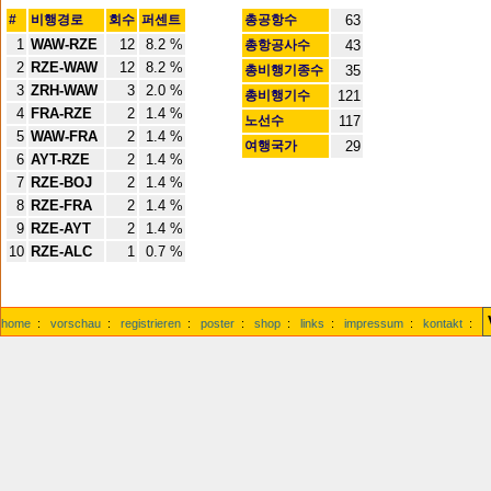
#
비행경로
회수
퍼센트
총공항수
63
1
WAW-RZE
12
8.2 %
총항공사수
43
2
RZE-WAW
12
8.2 %
총비행기종수
35
3
ZRH-WAW
3
2.0 %
총비행기수
121
4
FRA-RZE
2
1.4 %
노선수
117
5
WAW-FRA
2
1.4 %
여행국가
29
6
AYT-RZE
2
1.4 %
7
RZE-BOJ
2
1.4 %
8
RZE-FRA
2
1.4 %
9
RZE-AYT
2
1.4 %
10
RZE-ALC
1
0.7 %
home
:
vorschau
:
registrieren
:
poster
:
shop
:
links
:
impressum
:
kontakt
: