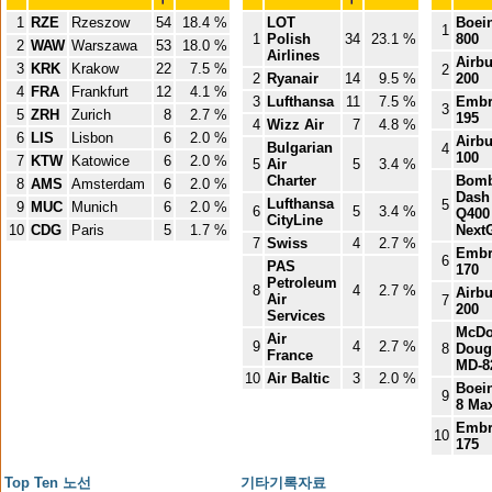
1
RZE
Rzeszow
54
18.4 %
LOT
Boei
1
1
Polish
34
23.1 %
800
2
WAW
Warszawa
53
18.0 %
Airlines
Airbu
3
KRK
Krakow
22
7.5 %
2
2
Ryanair
14
9.5 %
200
4
FRA
Frankfurt
12
4.1 %
3
Lufthansa
11
7.5 %
Embr
3
5
ZRH
Zurich
8
2.7 %
195
4
Wizz Air
7
4.8 %
6
LIS
Lisbon
6
2.0 %
Airbu
Bulgarian
4
100
7
KTW
Katowice
6
2.0 %
5
Air
5
3.4 %
Charter
Bomb
8
AMS
Amsterdam
6
2.0 %
Dash
Lufthansa
5
9
MUC
Munich
6
2.0 %
6
5
3.4 %
Q400
CityLine
10
CDG
Paris
5
1.7 %
Next
7
Swiss
4
2.7 %
Embr
6
PAS
170
Petroleum
8
4
2.7 %
Airbu
Air
7
200
Services
McDo
Air
9
4
2.7 %
8
Doug
France
MD-8
10
Air Baltic
3
2.0 %
Boei
9
8 Ma
Embr
10
175
Top Ten 노선
기타기록자료