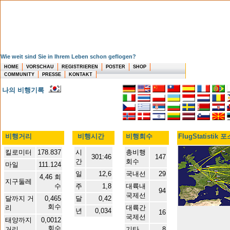
Wie weit sind Sie in Ihrem Leben schon geflogen?
HOME
VORSCHAU
REGISTRIEREN
POSTER
SHOP
COMMUNITY
PRESSE
KONTAKT
나의 비행기록
비행거리
비행시간
비행회수
FlugStatistik 
킬로미터
178.837
시
총비행
301:46
147
간
회수
마일
111.124
일
12,6
국내선
29
4,46 회
지구둘레
수
주
1,8
대륙내
94
국제선
달까지 거
0,465
달
0,42
회수
리
대륙간
년
0,034
16
국제선
태양까지
0,0012
회수
거리
기타
8