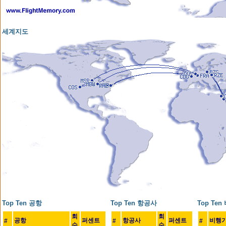
세계지도
Top Ten 공항
Top Ten 항공사
Top Te
회
회
공항
퍼센트
항공사
퍼센트
비행
#
#
#
수
수