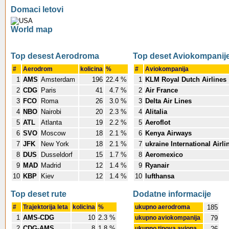
Domaci letovi
World map
Top desest Aerodroma
Top deset Aviokompanij
#
Aerodrom
kolicina
%
#
Aviokompanija
1
AMS
Amsterdam
196
22.4 %
1
KLM Royal Dutch Airlines
2
CDG
Paris
41
4.7 %
2
Air France
3
FCO
Roma
26
3.0 %
3
Delta Air Lines
4
NBO
Nairobi
20
2.3 %
4
Alitalia
5
ATL
Atlanta
19
2.2 %
5
Aeroflot
6
SVO
Moscow
18
2.1 %
6
Kenya Airways
7
JFK
New York
18
2.1 %
7
ukraine International Airli
8
DUS
Dusseldorf
15
1.7 %
8
Aeromexico
9
MAD
Madrid
12
1.4 %
9
Ryanair
10
KBP
Kiev
12
1.4 %
10
lufthansa
Top deset rute
Dodatne informacije
#
Trajektorija leta
kolicina
%
ukupno aerodroma
185
1
AMS-CDG
10
2.3 %
ukupno aviokompanija
79
2
CDG-AMS
8
1.8 %
ukupno tipova aviona
26