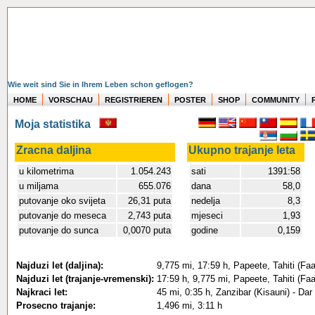
Wie weit sind Sie in Ihrem Leben schon geflogen?
HOME
VORSCHAU
REGISTRIEREN
POSTER
SHOP
COMMUNITY
Moja statistika
Zracna daljina
Ukupno trajanje leta
u kilometrima
1.054.243
sati
1391:58
u miljama
655.076
dana
58,0
putovanje oko svijeta
26,31 puta
nedelja
8,3
putovanje do meseca
2,743 puta
mjeseci
1,93
putovanje do sunca
0,0070 puta
godine
0,159
Najduzi let (daljina):
9,775 mi, 17:59 h, Papeete, Tahiti (Faa'
Najduzi let (trajanje-vremenski):
17:59 h, 9,775 mi, Papeete, Tahiti (Faa'
Najkraci let:
45 mi, 0:35 h, Zanzibar (Kisauni) - Dar
Prosecno trajanje:
1,496 mi, 3:11 h