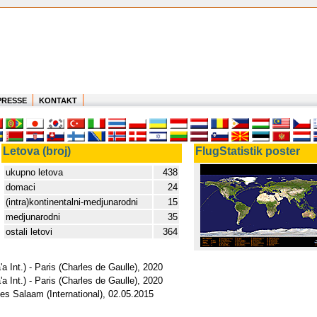
PRESSE
KONTAKT
Letova (broj)
FlugStatistik poster
ukupno letova
438
domaci
24
(intra)kontinentalni-medjunarodni
15
medjunarodni
35
ostali letovi
364
a Int.) - Paris (Charles de Gaulle), 2020
a Int.) - Paris (Charles de Gaulle), 2020
 es Salaam (International), 02.05.2015