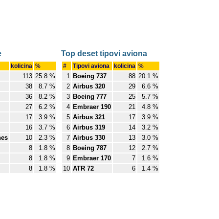
e
Top deset tipovi aviona
kolicina
%
#
Tipovi aviona
kolicina
%
113
25.8 %
1
Boeing 737
88
20.1 %
38
8.7 %
2
Airbus 320
29
6.6 %
36
8.2 %
3
Boeing 777
25
5.7 %
27
6.2 %
4
Embraer 190
21
4.8 %
17
3.9 %
5
Airbus 321
17
3.9 %
16
3.7 %
6
Airbus 319
14
3.2 %
nes
10
2.3 %
7
Airbus 330
13
3.0 %
8
1.8 %
8
Boeing 787
12
2.7 %
8
1.8 %
9
Embraer 170
7
1.6 %
8
1.8 %
10
ATR 72
6
1.4 %