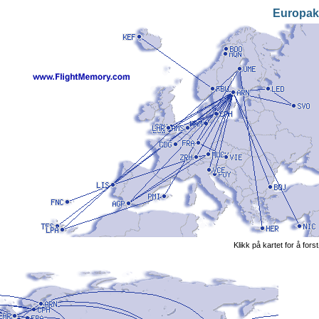
Europak
Klikk på kartet for å fors