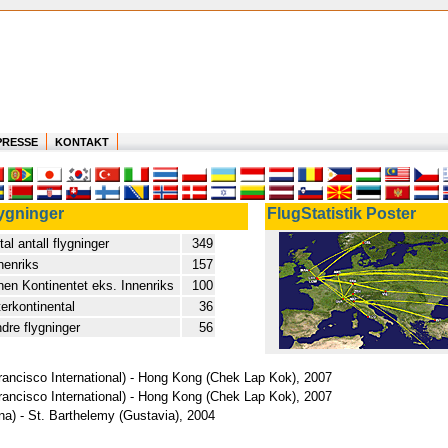
PRESSE
KONTAKT
ygninger
FlugStatistik Poster
tal antall flygninger
349
nenriks
157
nen Kontinentet eks. Innenriks
100
terkontinental
36
dre flygninger
56
ancisco International) - Hong Kong (Chek Lap Kok), 2007
ancisco International) - Hong Kong (Chek Lap Kok), 2007
na) - St. Barthelemy (Gustavia), 2004