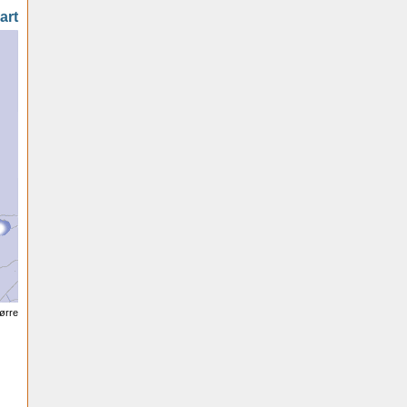
art
tørre