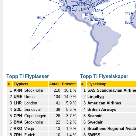
Topp Ti Flyplasser
Topp Ti Flyselskaper
#
Flyplass
Antall
Prosent
#
Flyselskap
1
ARN
Stockholm
210
30.1 %
1
SAS Scandinavian Airlin
2
UME
Umea
104
14.9 %
2
Linjeflyg
3
LHR
London
41
5.9 %
3
American Airlines
4
SDL
Sundsvall
39
5.6 %
4
British Airways
5
CPH
Copenhagen
26
3.7 %
5
Scanair
6
BMA
Stockholm
22
3.2 %
6
Swedair
7
VXO
Vaxjo
13
1.9 %
7
Braathens Regional Aviat
8
ZRH
Zurich
10
1.4 %
8
SWISS