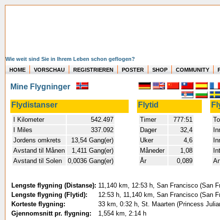
Wie weit sind Sie in Ihrem Leben schon geflogen?
HOME
VORSCHAU
REGISTRIEREN
POSTER
SHOP
COMMUNITY
Mine Flygninger
Flydistanser
Flytid
Fl
I Kilometer
542.497
Timer
777:51
To
I Miles
337.092
Dager
32,4
In
Jordens omkrets
13,54 Gang(er)
Uker
4,6
In
Avstand til Månen
1,411 Gang(er)
Måneder
1,08
In
Avstand til Solen
0,0036 Gang(er)
År
0,089
An
Lengste flygning (Distanse):
11,140 km, 12:53 h, San Francisco (San Fr
Lengste flygning (Flytid):
12:53 h, 11,140 km, San Francisco (San Fr
Korteste flygning:
33 km, 0:32 h, St. Maarten (Princess Julia
Gjennomsnitt pr. flygning:
1,554 km, 2:14 h