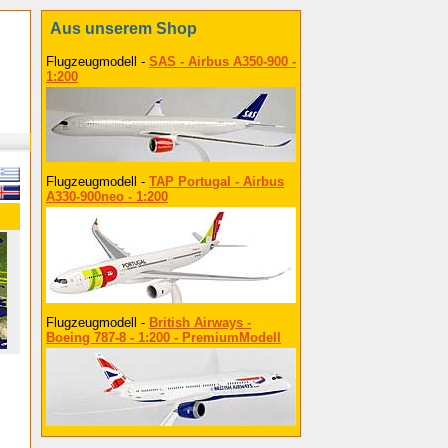
Aus unserem Shop
Flugzeugmodell -
SAS - Airbus A350-900 -
1:200
Flugzeugmodell -
TAP Portugal - Airbus
A330-900neo - 1:200
Flugzeugmodell -
British Airways -
Boeing 787-8 - 1:200 - PremiumModell