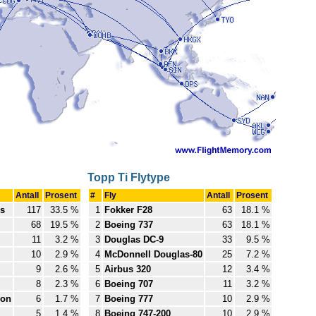
Topp Ti Flytype
Antall
Prosent
#
Fly
Antall
Prosent
es
117
33.5 %
1
Fokker F28
63
18.1 %
68
19.5 %
2
Boeing 737
63
18.1 %
11
3.2 %
3
Douglas DC-9
33
9.5 %
10
2.9 %
4
McDonnell Douglas-80
25
7.2 %
9
2.6 %
5
Airbus 320
12
3.4 %
8
2.3 %
6
Boeing 707
11
3.2 %
ion
6
1.7 %
7
Boeing 777
10
2.9 %
5
1.4 %
8
Boeing 747-200
10
2.9 %