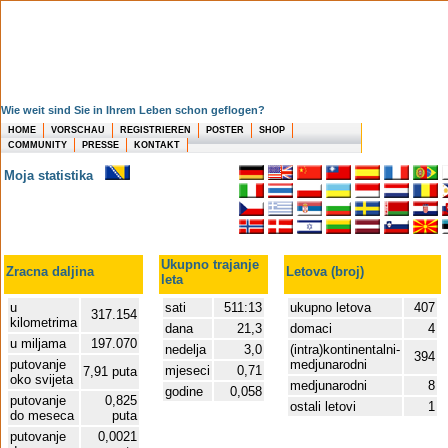
Wie weit sind Sie in Ihrem Leben schon geflogen?
HOME
VORSCHAU
REGISTRIEREN
POSTER
SHOP
COMMUNITY
PRESSE
KONTAKT
Moja statistika
Ukupno trajanje
Zracna daljina
Letova (broj)
leta
u
sati
511:13
ukupno letova
407
317.154
kilometrima
dana
21,3
domaci
4
u miljama
197.070
nedelja
3,0
(intra)kontinentalni-
394
putovanje
medjunarodni
mjeseci
0,71
7,91 puta
oko svijeta
medjunarodni
8
godine
0,058
putovanje
0,825
ostali letovi
1
do meseca
puta
putovanje
0,0021