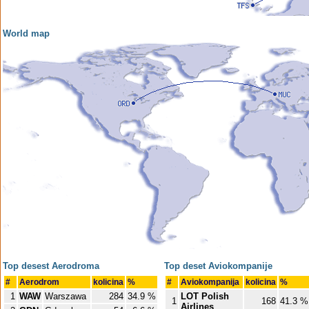
World map
Top desest Aerodroma
Top deset Aviokompanije
#
Aerodrom
kolicina
%
#
Aviokompanija
kolicina
%
1
WAW
Warszawa
284
34.9 %
LOT Polish
1
168
41.3 %
Airlines