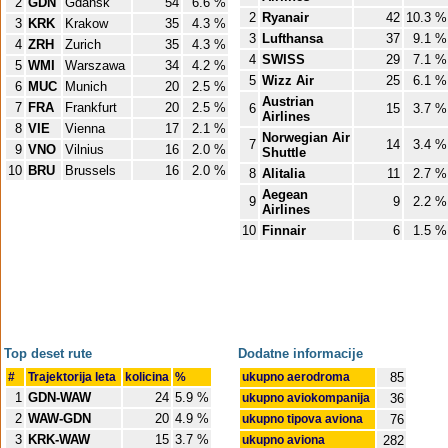
2
GDN
Gdansk
54
6.6 %
2
Ryanair
42
10.3 %
3
KRK
Krakow
35
4.3 %
3
Lufthansa
37
9.1 %
4
ZRH
Zurich
35
4.3 %
4
SWISS
29
7.1 %
5
WMI
Warszawa
34
4.2 %
5
Wizz Air
25
6.1 %
6
MUC
Munich
20
2.5 %
Austrian
7
FRA
Frankfurt
20
2.5 %
6
15
3.7 %
Airlines
8
VIE
Vienna
17
2.1 %
Norwegian Air
7
14
3.4 %
9
VNO
Vilnius
16
2.0 %
Shuttle
10
BRU
Brussels
16
2.0 %
8
Alitalia
11
2.7 %
Aegean
9
9
2.2 %
Airlines
10
Finnair
6
1.5 %
Top deset rute
Dodatne informacije
#
Trajektorija leta
kolicina
%
ukupno aerodroma
85
1
GDN-WAW
24
5.9 %
ukupno aviokompanija
36
2
WAW-GDN
20
4.9 %
ukupno tipova aviona
76
3
KRK-WAW
15
3.7 %
ukupno aviona
282