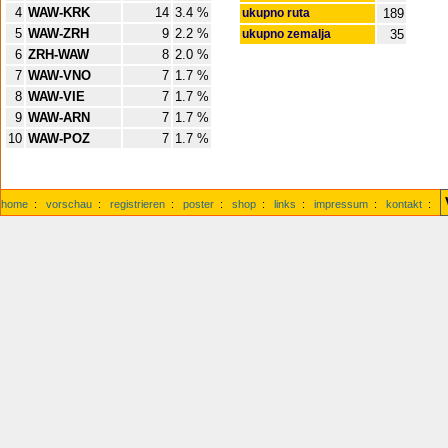
4
WAW-KRK
14
3.4 %
ukupno ruta
189
5
WAW-ZRH
9
2.2 %
ukupno zemalja
35
6
ZRH-WAW
8
2.0 %
7
WAW-VNO
7
1.7 %
8
WAW-VIE
7
1.7 %
9
WAW-ARN
7
1.7 %
10
WAW-POZ
7
1.7 %
home
:
vorschau
:
registrieren
:
poster
:
shop
:
links
:
impressum
:
kontakt
: