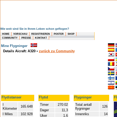
Wie weit sind Sie in Ihrem Leben schon geflogen?
HOME
VORSCHAU
REGISTRIEREN
POSTER
SHOP
COMMUNITY
PRESSE
KONTAKT
Mine Flygninger
Details Aicraft: A320
•
zurück zu Community
Flydistanser
Flytid
Flygninger
F
I
Timer
270:02
Total antall
165.648
126
Kilometer
flygninger
Dager
11,3
I Miles
102.928
Innenriks
14
Uker
1,6