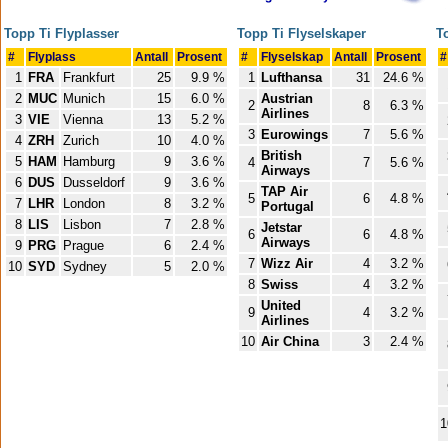
Topp Ti Flyplasser
Topp Ti Flyselskaper
T
#
Flyplass
Antall
Prosent
#
Flyselskap
Antall
Prosent
#
1
FRA
Frankfurt
25
9.9 %
1
Lufthansa
31
24.6 %
2
MUC
Munich
15
6.0 %
Austrian
2
8
6.3 %
Airlines
3
VIE
Vienna
13
5.2 %
3
Eurowings
7
5.6 %
4
ZRH
Zurich
10
4.0 %
British
5
HAM
Hamburg
9
3.6 %
4
7
5.6 %
Airways
6
DUS
Dusseldorf
9
3.6 %
TAP Air
5
6
4.8 %
7
LHR
London
8
3.2 %
Portugal
8
LIS
Lisbon
7
2.8 %
Jetstar
6
6
4.8 %
Airways
9
PRG
Prague
6
2.4 %
7
Wizz Air
4
3.2 %
10
SYD
Sydney
5
2.0 %
8
Swiss
4
3.2 %
United
9
4
3.2 %
Airlines
10
Air China
3
2.4 %
1