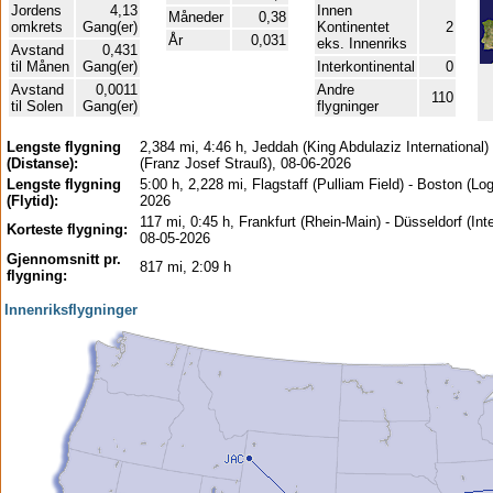
Jordens
4,13
Innen
Måneder
0,38
omkrets
Gang(er)
Kontinentet
2
År
0,031
eks. Innenriks
Avstand
0,431
til Månen
Gang(er)
Interkontinental
0
Avstand
0,0011
Andre
110
til Solen
Gang(er)
flygninger
Lengste flygning
2,384 mi, 4:46 h, Jeddah (King Abdulaziz International
(Distanse):
(Franz Josef Strauß), 08-06-2026
Lengste flygning
5:00 h, 2,228 mi, Flagstaff (Pulliam Field) - Boston (Lo
(Flytid):
2026
117 mi, 0:45 h, Frankfurt (Rhein-Main) - Düsseldorf (Inte
Korteste flygning:
08-05-2026
Gjennomsnitt pr.
817 mi, 2:09 h
flygning:
Innenriksflygninger