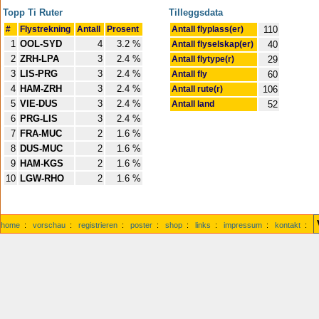
Topp Ti Ruter
Tilleggsdata
#
Flystrekning
Antall
Prosent
Antall flyplass(er)
110
1
OOL-SYD
4
3.2 %
Antall flyselskap(er)
40
2
ZRH-LPA
3
2.4 %
Antall flytype(r)
29
3
LIS-PRG
3
2.4 %
Antall fly
60
4
HAM-ZRH
3
2.4 %
Antall rute(r)
106
5
VIE-DUS
3
2.4 %
Antall land
52
6
PRG-LIS
3
2.4 %
7
FRA-MUC
2
1.6 %
8
DUS-MUC
2
1.6 %
9
HAM-KGS
2
1.6 %
10
LGW-RHO
2
1.6 %
home
:
vorschau
:
registrieren
:
poster
:
shop
:
links
:
impressum
:
kontakt
: