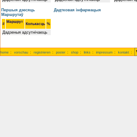
Першыя дзесяць
Дадтковая інфармацыя
Маршрутаў
Маршрут
#
Колькасць
%
Дадзеныя адсутнічаюць
home
:
vorschau
:
registrieren
:
poster
:
shop
:
links
:
impressum
:
kontakt
: