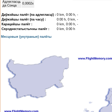
Адлегласць
0,0002x
да Сонца
Даўжэйшы палёт (па адлегласці) :
0 km, 0:00 h, -
Даўжэйшы палёт (па часу) :
0:00 h, 0 km, -
Карацейшы палёт :
0 km, 0:00 h, -
Сярэднестатыстычны палёт :
0 km, 0:00 h
Мясцовыя (унутраныя) палёты