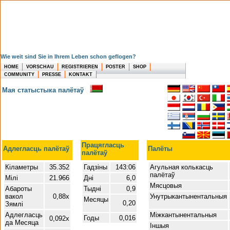
Wie weit sind Sie in Ihrem Leben schon geflogen?
HOME
VORSCHAU
REGISTRIEREN
POSTER
SHOP
COMMUNITY
PRESSE
KONTAKT
Мая статыстыка палётаў
Працягласць
Адлегласць палётаў
Палёты
палётаў
Кіламетры
35.352
Гадзіны
143:06
Агульная колькасць
палётаў
Мілі
21.966
Дні
6,0
Мясцовыя
Абароты
Тыдні
0,9
вакол
0,88x
Унутрыкантынентальныя
Месяцы
0,20
Зямлі
Адлегласць
Міжкантынентальныя
Годы
0,016
0,092x
да Месяца
Іншыя