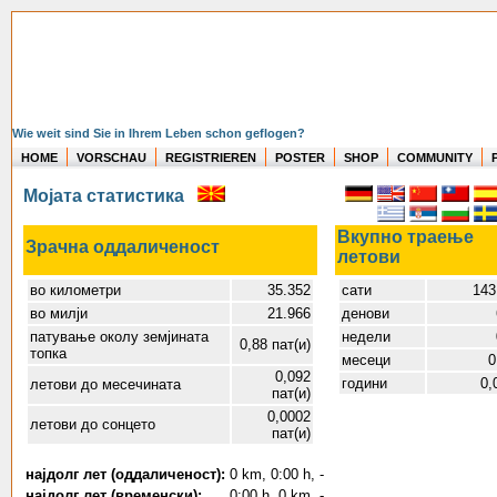
Wie weit sind Sie in Ihrem Leben schon geflogen?
HOME
VORSCHAU
REGISTRIEREN
POSTER
SHOP
COMMUNITY
Мојата статистика
Вкупно траење
Зрачна оддаличеност
летови
во километри
35.352
сати
143
во милји
21.966
денови
патување околу земјината
недели
0,88 пат(и)
топка
месеци
0
0,092
години
0,
летови до месечината
пат(и)
0,0002
летови до сонцето
пат(и)
најдолг лет (оддаличеност):
0 km, 0:00 h, -
најдолг лет (временски):
0:00 h, 0 km, -