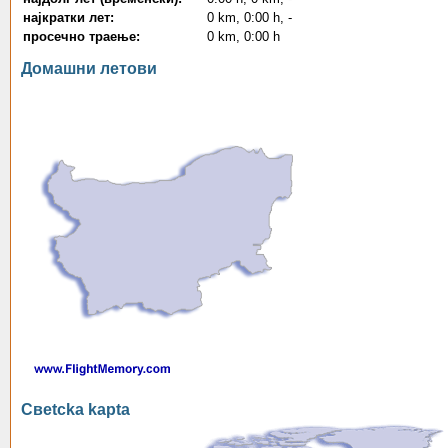
најкратки лет:
0 km, 0:00 h, -
просечно траење:
0 km, 0:00 h
Домашни летови
Свetcka kapta