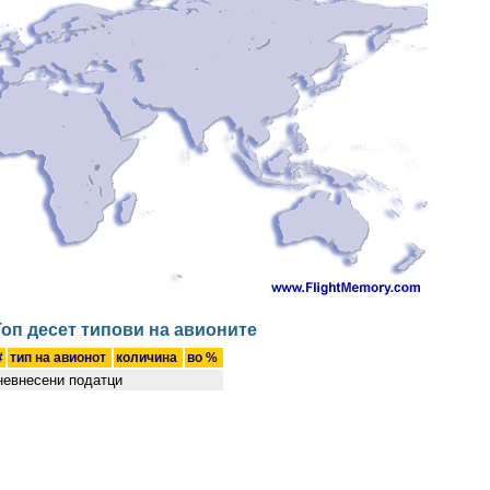
Топ десет типови на авионите
#
тип на авионот
количина
во %
невнесени податци