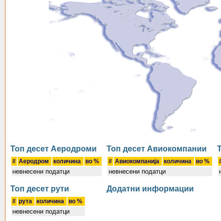
Топ десет Аеродроми
Топ десет Авиокомпании
#
Аеродром
количина
во %
#
Авиокомпанија
количина
во %
невнесени податци
невнесени податци
Топ десет pути
Додатни информации
#
pута
количина
во %
невнесени податци