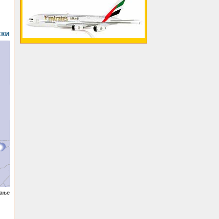
ски
вање