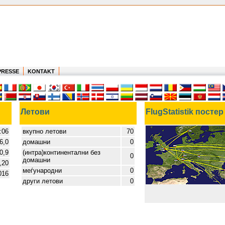
PRESSE
KONTAKT
Летови
FlugStatistik постер
:06
вкупно летови
70
6,0
домашни
0
0,9
(интра)континентални без
0
домашни
,20
меѓународни
0
016
други летови
0