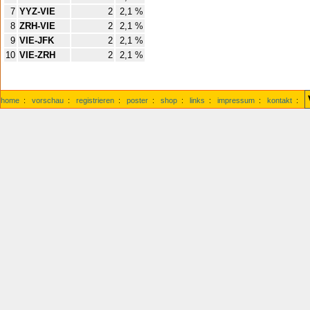
7
YYZ-VIE
2
2,1 %
8
ZRH-VIE
2
2,1 %
9
VIE-JFK
2
2,1 %
10
VIE-ZRH
2
2,1 %
home
:
vorschau
:
registrieren
:
poster
:
shop
:
links
:
impressum
:
kontakt
: