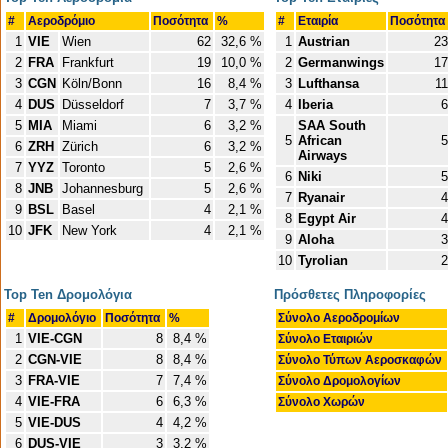
#
Αεροδρόμιο
Ποσότητα
%
#
Εταιρία
Ποσότητα
1
VIE
Wien
62
32,6 %
1
Austrian
23
2
FRA
Frankfurt
19
10,0 %
2
Germanwings
17
3
CGN
Köln/Bonn
16
8,4 %
3
Lufthansa
11
4
DUS
Düsseldorf
7
3,7 %
4
Iberia
6
5
MIA
Miami
6
3,2 %
SAA South
5
African
5
6
ZRH
Zürich
6
3,2 %
Airways
7
YYZ
Toronto
5
2,6 %
6
Niki
5
8
JNB
Johannesburg
5
2,6 %
7
Ryanair
4
9
BSL
Basel
4
2,1 %
8
Egypt Air
4
10
JFK
New York
4
2,1 %
9
Aloha
3
10
Tyrolian
2
Top Ten Δρομολόγια
Πρόσθετες Πληροφορίες
#
Δρομολόγιο
Ποσότητα
%
Σύνολο Αεροδρομίων
1
VIE-CGN
8
8,4 %
Σύνολο Εταιριών
2
CGN-VIE
8
8,4 %
Σύνολο Τύπων Αεροσκαφών
3
FRA-VIE
7
7,4 %
Σύνολο Δρομολογίων
4
VIE-FRA
6
6,3 %
Σύνολο Χωρών
5
VIE-DUS
4
4,2 %
6
DUS-VIE
3
3,2 %