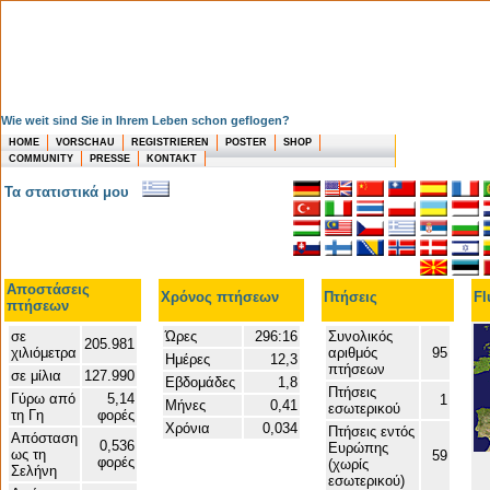
Wie weit sind Sie in Ihrem Leben schon geflogen?
HOME
VORSCHAU
REGISTRIEREN
POSTER
SHOP
COMMUNITY
PRESSE
KONTAKT
Τα στατιστικά μου
Αποστάσεις
Χρόνος πτήσεων
Πτήσεις
Fl
πτήσεων
σε
Ώρες
296:16
Συνολικός
205.981
χιλιόμετρα
αριθμός
95
Ημέρες
12,3
πτήσεων
σε μίλια
127.990
Εβδομάδες
1,8
Πτήσεις
Γύρω από
5,14
1
Μήνες
0,41
εσωτερικού
τη Γη
φορές
Χρόνια
0,034
Πτήσεις εντός
Απόσταση
0,536
Ευρώπης
ως τη
59
φορές
(χωρίς
Σελήνη
εσωτερικού)