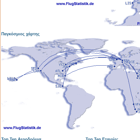
Παγκόσμιος χάρτης
Top Ten Αεροδρόμια
Top Ten Εταιρίες