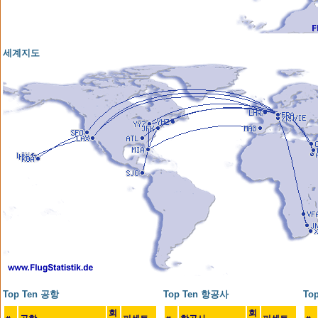
세계지도
Top Ten 공항
Top Ten 항공사
To
회
회