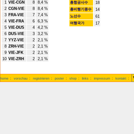
1
VIE-CGN
8
8,4 %
총항공사수
18
2
CGN-VIE
8
8,4 %
총비행기종수
14
3
FRA-VIE
7
7,4 %
노선수
61
4
VIE-FRA
6
6,3 %
여행국가
17
5
VIE-DUS
4
4,2 %
6
DUS-VIE
3
3,2 %
7
YYZ-VIE
2
2,1 %
8
ZRH-VIE
2
2,1 %
9
VIE-JFK
2
2,1 %
10
VIE-ZRH
2
2,1 %
home
:
vorschau
:
registrieren
:
poster
:
shop
:
links
:
impressum
:
kontakt
: