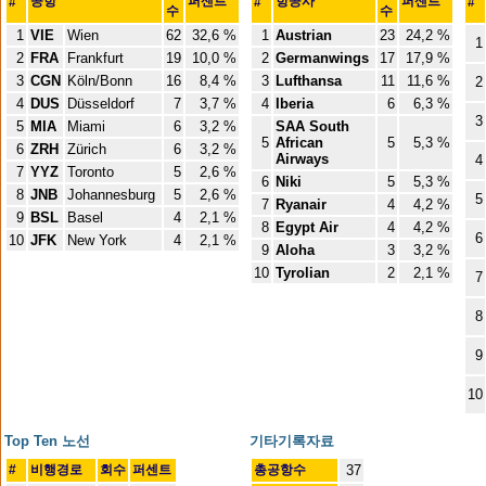
공항
퍼센트
항공사
퍼센트
#
#
#
수
수
1
VIE
Wien
62
32,6 %
1
Austrian
23
24,2 %
1
2
FRA
Frankfurt
19
10,0 %
2
Germanwings
17
17,9 %
3
CGN
Köln/Bonn
16
8,4 %
3
Lufthansa
11
11,6 %
2
4
DUS
Düsseldorf
7
3,7 %
4
Iberia
6
6,3 %
3
5
MIA
Miami
6
3,2 %
SAA South
5
African
5
5,3 %
6
ZRH
Zürich
6
3,2 %
Airways
4
7
YYZ
Toronto
5
2,6 %
6
Niki
5
5,3 %
8
JNB
Johannesburg
5
2,6 %
5
7
Ryanair
4
4,2 %
9
BSL
Basel
4
2,1 %
8
Egypt Air
4
4,2 %
6
10
JFK
New York
4
2,1 %
9
Aloha
3
3,2 %
10
Tyrolian
2
2,1 %
7
8
9
10
Top Ten 노선
기타기록자료
#
비행경로
회수
퍼센트
총공항수
37