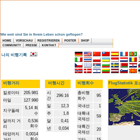
Wie weit sind Sie in Ihrem Leben schon geflogen?
HOME
VORSCHAU
REGISTRIEREN
POSTER
SHOP
COMMUNITY
PRESSE
KONTAKT
나의 비행기록
비행거리
비행시간
비행회수
FlugStatistik 
킬로미터
205.981
시
총비행
296:16
95
간
회수
마일
127.990
일
12,3
국내선
1
5,14 회
지구둘레
수
주
1,8
대륙내
59
국제선
달까지 거
0,536
달
0,41
회수
리
대륙간
년
0,034
20
국제선
태양까지
0,0014
회수
거리
기타
15