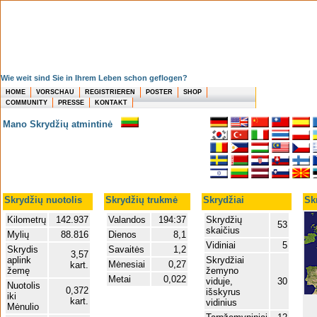
Wie weit sind Sie in Ihrem Leben schon geflogen?
HOME
VORSCHAU
REGISTRIEREN
POSTER
SHOP
COMMUNITY
PRESSE
KONTAKT
Mano Skrydžių atmintinė
Skrydžių nuotolis
Skrydžių trukmė
Skrydžiai
Sk
Kilometrų
142.937
Valandos
194:37
Skrydžių
53
skaičius
Mylių
88.816
Dienos
8,1
Vidiniai
5
Skrydis
Savaitės
1,2
3,57
aplink
Skrydžiai
Mėnesiai
0,27
kart.
žemę
žemyno
Metai
0,022
viduje,
30
Nuotolis
0,372
išskyrus
iki
kart.
vidinius
Mėnulio