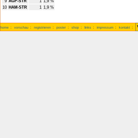
9
AGP-STR
1
1,9 %
10
HAM-STR
1
1,9 %
home
:
vorschau
:
registrieren
:
poster
:
shop
:
links
:
impressum
:
kontakt
: