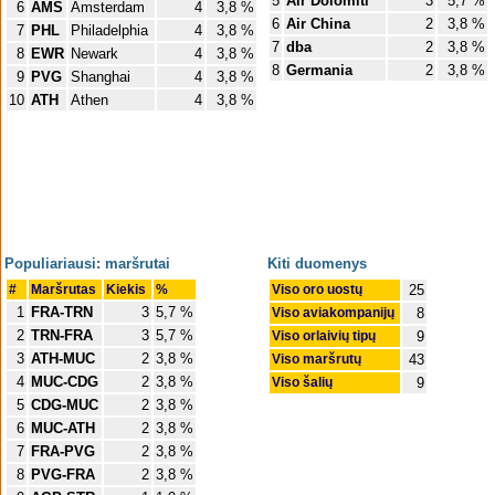
5
Air Dolomiti
3
5,7 %
6
AMS
Amsterdam
4
3,8 %
6
Air China
2
3,8 %
7
PHL
Philadelphia
4
3,8 %
7
dba
2
3,8 %
8
EWR
Newark
4
3,8 %
8
Germania
2
3,8 %
9
PVG
Shanghai
4
3,8 %
10
ATH
Athen
4
3,8 %
Populiariausi: maršrutai
Kiti duomenys
#
Maršrutas
Kiekis
%
Viso oro uostų
25
1
FRA-TRN
3
5,7 %
Viso aviakompanijų
8
2
TRN-FRA
3
5,7 %
Viso orlaivių tipų
9
3
ATH-MUC
2
3,8 %
Viso maršrutų
43
4
MUC-CDG
2
3,8 %
Viso šalių
9
5
CDG-MUC
2
3,8 %
6
MUC-ATH
2
3,8 %
7
FRA-PVG
2
3,8 %
8
PVG-FRA
2
3,8 %