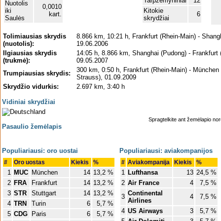
Tarpžemyniniai
12
Nuotolis
0,0010
iki
Kitokie
kart.
6
Saulės
skrydžiai
Tolimiausias skrydis
8.866 km, 10:21 h, Frankfurt (Rhein-Main) - Shang
(nuotolis):
19.06.2006
Ilgiausias skrydis
14:05 h, 8.866 km, Shanghai (Pudong) - Frankfurt 
(trukmė):
09.05.2007
300 km, 0:50 h, Frankfurt (Rhein-Main) - München
Trumpiausias skrydis:
Strauss), 01.09.2009
Skrydžio vidurkis:
2.697 km, 3:40 h
Vidiniai skrydžiai
Spragtelkite ant žemėlapio norė
Pasaulio žemėlapis
Populiariausi: oro uostai
Populiariausi: aviakompanijos
#
Oro uostas
Kiekis
%
#
Aviakompanija
Kiekis
%
1
MUC
München
14
13,2 %
1
Lufthansa
13
24,5 %
2
FRA
Frankfurt
14
13,2 %
2
Air France
4
7,5 %
3
STR
Stuttgart
14
13,2 %
Continental
3
4
7,5 %
Airlines
4
TRN
Turin
6
5,7 %
4
US Airways
3
5,7 %
5
CDG
Paris
6
5,7 %