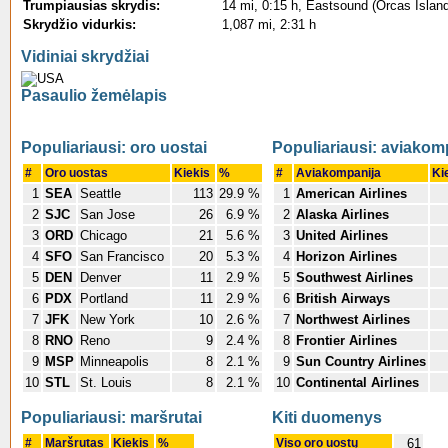
Trumpiausias skrydis:
14 mi, 0:15 h, Eastsound (Orcas Island 
Skrydžio vidurkis:
1,087 mi, 2:31 h
Vidiniai skrydžiai
Pasaulio žemėlapis
Populiariausi: oro uostai
Populiariausi: aviakom
#
Oro uostas
Kiekis
%
#
Aviakompanija
Ki
1
SEA
Seattle
113
29.9 %
1
American Airlines
2
SJC
San Jose
26
6.9 %
2
Alaska Airlines
3
ORD
Chicago
21
5.6 %
3
United Airlines
4
SFO
San Francisco
20
5.3 %
4
Horizon Airlines
5
DEN
Denver
11
2.9 %
5
Southwest Airlines
6
PDX
Portland
11
2.9 %
6
British Airways
7
JFK
New York
10
2.6 %
7
Northwest Airlines
8
RNO
Reno
9
2.4 %
8
Frontier Airlines
9
MSP
Minneapolis
8
2.1 %
9
Sun Country Airlines
10
STL
St. Louis
8
2.1 %
10
Continental Airlines
Populiariausi: maršrutai
Kiti duomenys
#
Maršrutas
Kiekis
%
Viso oro uostų
61