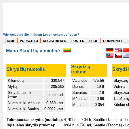
Wie weit sind Sie in Ihrem Leben schon geflogen?
HOME
VORSCHAU
REGISTRIEREN
POSTER
SHOP
COMMUNITY
Mano Skrydžių atmintinė
Skrydžių
Skrydžių nuotolis
Skrydži
trukmė
Kilometrų
330.547
Valandos
475:56
Skrydžių
Mylių
205.392
Dienos
19,8
Vidiniai
Skrydis aplink
Savaitės
2,8
Skrydžiai
8,25 kart.
žemę
Mėnesiai
0,66
Tarpžemy
Nuotolis iki Mėnulio
0,860 kart.
Metai
0,054
Kitokie s
Nuotolis iki Saulės
0,0022 kart.
Tolimiausias skrydis (nuotolis):
4,791 mi, 9:04 h, Seattle (Tacoma) - 
Ilgiausias skrydis (trukmė):
9:04 h, 4,791 mi, Seattle (Tacoma) - 