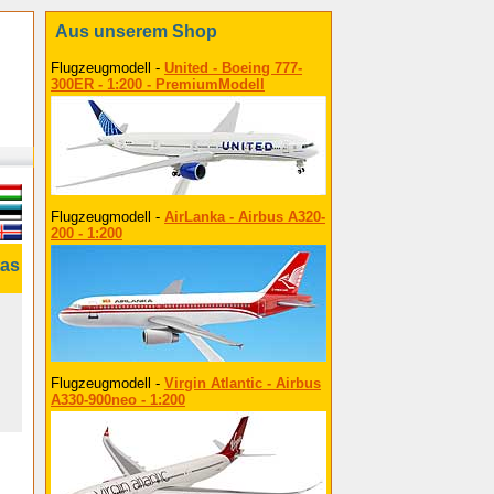
Aus unserem Shop
Flugzeugmodell -
United - Boeing 777-
300ER - 1:200 - PremiumModell
Flugzeugmodell -
AirLanka - Airbus A320-
200 - 1:200
tas
Flugzeugmodell -
Virgin Atlantic - Airbus
A330-900neo - 1:200