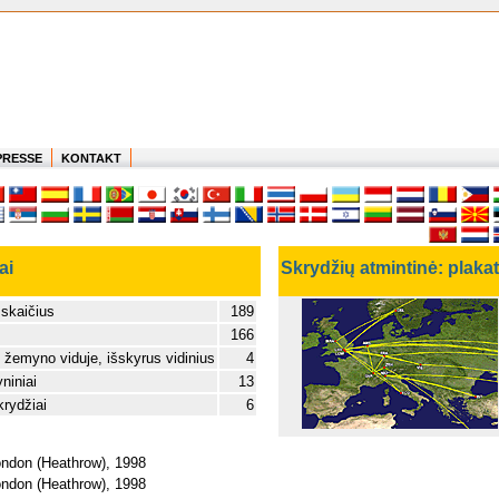
PRESSE
KONTAKT
ai
Skrydžių atmintinė: plaka
 skaičius
189
166
 žemyno viduje, išskyrus vidinius
4
niniai
13
krydžiai
6
London (Heathrow), 1998
London (Heathrow), 1998