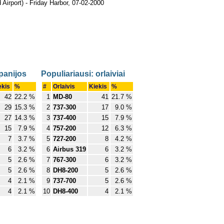
Airport) - Friday Harbor, 07-02-2000
panijos
Populiariausi: orlaiviai
ekis
%
#
Orlaivis
Kiekis
%
42
22.2 %
1
MD-80
41
21.7 %
29
15.3 %
2
737-300
17
9.0 %
27
14.3 %
3
737-400
15
7.9 %
15
7.9 %
4
757-200
12
6.3 %
7
3.7 %
5
727-200
8
4.2 %
6
3.2 %
6
Airbus 319
6
3.2 %
5
2.6 %
7
767-300
6
3.2 %
5
2.6 %
8
DH8-200
5
2.6 %
4
2.1 %
9
737-700
5
2.6 %
4
2.1 %
10
DH8-400
4
2.1 %