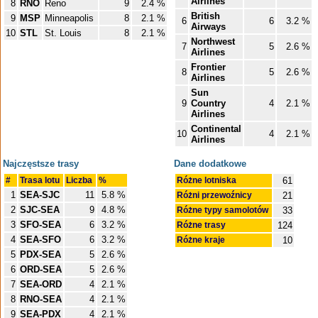
Airlines
8
RNO
Reno
9
2.4 %
British
9
MSP
Minneapolis
8
2.1 %
6
6
3.2 %
Airways
10
STL
St. Louis
8
2.1 %
Northwest
7
5
2.6 %
Airlines
Frontier
8
5
2.6 %
Airlines
Sun
9
Country
4
2.1 %
Airlines
Continental
10
4
2.1 %
Airlines
Najczęstsze trasy
Dane dodatkowe
#
Trasa lotu
Liczba
%
Różne lotniska
61
1
SEA-SJC
11
5.8 %
Różni przewoźnicy
21
2
SJC-SEA
9
4.8 %
Różne typy samolotów
33
3
SFO-SEA
6
3.2 %
Różne trasy
124
4
SEA-SFO
6
3.2 %
Różne kraje
10
5
PDX-SEA
5
2.6 %
6
ORD-SEA
5
2.6 %
7
SEA-ORD
4
2.1 %
8
RNO-SEA
4
2.1 %
9
SEA-PDX
4
2.1 %