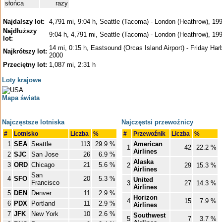
słońca
razy
Najdalszy lot:
4,791 mi, 9:04 h, Seattle (Tacoma) - London (Heathrow), 19
Najdłuższy
9:04 h, 4,791 mi, Seattle (Tacoma) - London (Heathrow), 19
lot:
14 mi, 0:15 h, Eastsound (Orcas Island Airport) - Friday Harb
Najkrótszy lot:
2000
Przeciętny lot:
1,087 mi, 2:31 h
Loty krajowe
Mapa świata
Najczęstsze lotniska
Najczęstsi przewoźnicy
#
Lotnisko
Liczba
%
#
Przewoźnik
Liczba
%
1
SEA
Seattle
113
29.9 %
American
1
42
22.2 %
Airlines
2
SJC
San Jose
26
6.9 %
Alaska
3
ORD
Chicago
21
5.6 %
2
29
15.3 %
Airlines
San
4
SFO
20
5.3 %
United
Francisco
3
27
14.3 %
Airlines
5
DEN
Denver
11
2.9 %
Horizon
4
15
7.9 %
6
PDX
Portland
11
2.9 %
Airlines
7
JFK
New York
10
2.6 %
Southwest
5
7
3.7 %