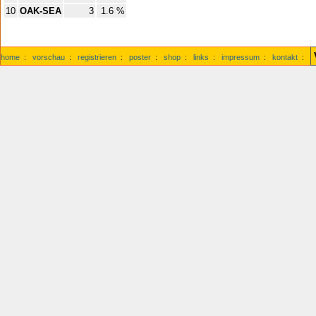
10
OAK-SEA
3
1.6 %
home
:
vorschau
:
registrieren
:
poster
:
shop
:
links
:
impressum
:
kontakt
: