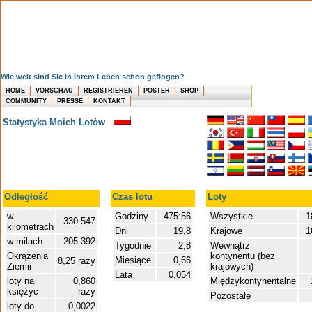
Wie weit sind Sie in Ihrem Leben schon geflogen?
HOME
VORSCHAU
REGISTRIEREN
POSTER
SHOP
COMMUNITY
PRESSE
KONTAKT
Statystyka Moich Lotów
Odległość
Czas lotu
Loty
w
Godziny
475:56
Wszystkie
1
330.547
kilometrach
Dni
19,8
Krajowe
1
w milach
205.392
Tygodnie
2,8
Wewnątrz
Okrążenia
kontynentu (bez
Miesiące
0,66
8,25 razy
Ziemii
krajowych)
Lata
0,054
loty na
0,860
Międzykontynentalne
księżyc
razy
Pozostałe
loty do
0,0022