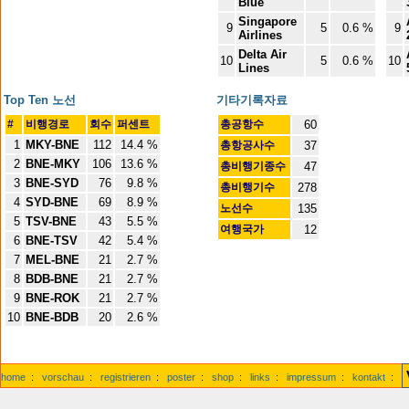
Blue
Singapore
9
5
0.6 %
9
Airlines
Delta Air
10
5
0.6 %
10
Lines
Top Ten 노선
기타기록자료
#
비행경로
회수
퍼센트
총공항수
60
1
MKY-BNE
112
14.4 %
총항공사수
37
2
BNE-MKY
106
13.6 %
총비행기종수
47
3
BNE-SYD
76
9.8 %
총비행기수
278
4
SYD-BNE
69
8.9 %
노선수
135
5
TSV-BNE
43
5.5 %
여행국가
12
6
BNE-TSV
42
5.4 %
7
MEL-BNE
21
2.7 %
8
BDB-BNE
21
2.7 %
9
BNE-ROK
21
2.7 %
10
BNE-BDB
20
2.6 %
home
:
vorschau
:
registrieren
:
poster
:
shop
:
links
:
impressum
:
kontakt
: