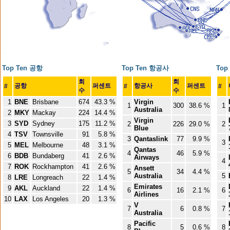
Top Ten 공항
Top Ten 항공사
Top
회
회
공항
퍼센트
항공사
퍼센트
#
#
#
수
수
1
BNE
Brisbane
674
43.3 %
Virgin
1
300
38.6 %
1
Australia
2
MKY
Mackay
224
14.4 %
Virgin
3
SYD
Sydney
175
11.2 %
2
226
29.0 %
2
Blue
4
TSV
Townsville
91
5.8 %
3
Qantaslink
77
9.9 %
3
5
MEL
Melbourne
48
3.1 %
Qantas
4
46
5.9 %
6
BDB
Bundaberg
41
2.6 %
Airways
4
7
ROK
Rockhampton
41
2.6 %
Ansett
5
34
4.4 %
Australia
5
8
LRE
Longreach
22
1.4 %
Emirates
9
AKL
Auckland
22
1.4 %
6
16
2.1 %
6
Airlines
10
LAX
Los Angeles
20
1.3 %
V
7
6
0.8 %
7
Australia
Pacific
8
5
0.6 %
8