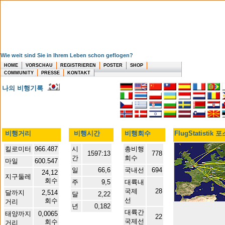
Wie weit sind Sie in Ihrem Leben schon geflogen?
HOME
VORSCHAU
REGISTRIEREN
POSTER
SHOP
COMMUNITY
PRESSE
KONTAKT
나의 비행기록
비행거리
비행시간
비행회수
FlugStatistik 
킬로미터
966.487
시
총비행
1597:13
778
간
회수
마일
600.547
일
66,6
국내선
694
24,12
지구둘레
회수
주
9,5
대륙내
국제
28
달까지
2,514
달
2,22
선
회수
거리
년
0,182
대륙간
태양까지
0,0065
22
국제선
회수
거리