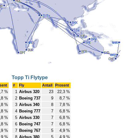
Topp Ti Flytype
sent
#
Fly
Antall
Prosent
,7 %
1
Airbus 320
23
22,3 %
,8 %
2
Boeing 737
9
8,7 %
,8 %
3
Airbus 340
8
7,8 %
,8 %
4
Boeing 777
7
6,8 %
,8 %
5
Airbus 330
7
6,8 %
,8 %
6
Boeing 747
7
6,8 %
,9 %
7
Boeing 767
5
4,9 %
,9 %
8
Airbus 380
5
4,9 %