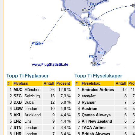
Topp Ti Flyplasser
Topp Ti Flyselskaper
#
Flyplass
Antall
Prosent
#
Flyselskap
Antall
Pro
1
MUC
München
26
12,6 %
1
Emirates Airlines
12
11
2
SZG
Salzburg
15
7,3 %
2
easyJet
8
7
3
DXB
Dubai
12
5,8 %
3
Ryanair
7
6
4
LGW
London
10
4,9 %
4
Austrian
6
5
5
AKL
Auckland
9
4,4 %
5
Qantas Airways
6
5
6
LNZ
Linz
9
4,4 %
6
Air New Zealand
6
5
7
STN
London
7
3,4 %
7
TACA Airline
5
4
8
LHR
London
7
3,4 %
8
British Airways
5
4