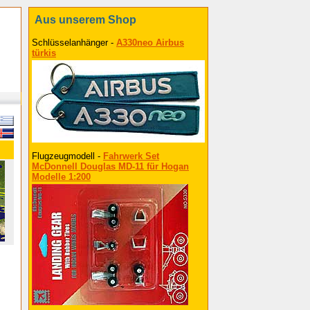
Aus unserem Shop
Schlüsselanhänger -
A330neo Airbus
türkis
Flugzeugmodell -
Fahrwerk Set
McDonnell Douglas MD-11 für Hogan
Modelle 1:200