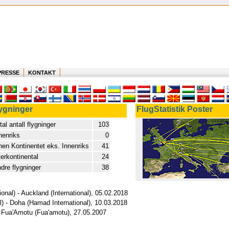
PRESSE
KONTAKT
ygninger
FlugStatistik Poster
tal antall flygninger
103
nenriks
0
nen Kontinentet eks. Innenriks
41
terkontinental
24
dre flygninger
38
nal) - Auckland (International), 05.02.2018
l) - Doha (Hamad International), 10.03.2018
 - Fua'Amotu (Fua'amotu), 27.05.2007