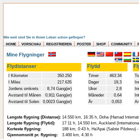
Wie weit sind Sie in Ihrem Leben schon geflogen?
HOME
VORSCHAU
REGISTRIEREN
POSTER
SHOP
COMMUNITY
Mine Flygninger
Flydistanser
Flytid
Fl
I Kilometer
350.250
Timer
463:34
To
I Miles
217.635
Dager
19,3
In
Jordens omkrets
8,74 Gang(er)
Uker
2,8
In
Avstand til Månen
0,911 Gang(er)
Måneder
0,64
In
Avstand til Solen
0,0023 Gang(er)
År
0,053
An
Lengste flygning (Distanse):
14.550 km, 16:35 h, Doha (Hamad Internatio
Lengste flygning (Flytid):
17:11 h, 14.550 km, Auckland (Internationa
Korteste flygning:
188 km, 0:43 h, Ha'Apai (Salote Pilolevu)
Gjennomsnitt pr. flygning:
3.400 km, 4:30 h