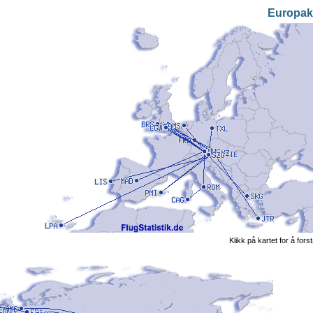
Europak
Klikk på kartet for å fors