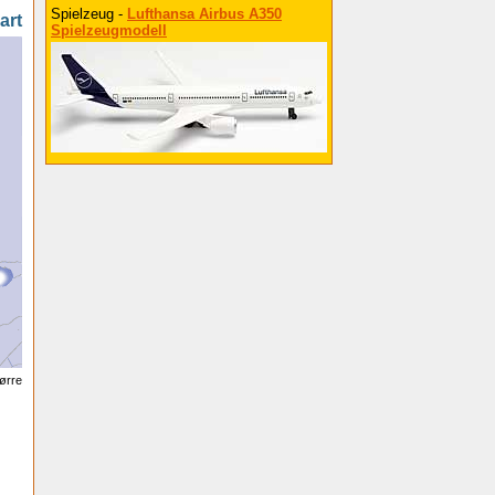
Spielzeug -
Lufthansa Airbus A350
art
Spielzeugmodell
tørre