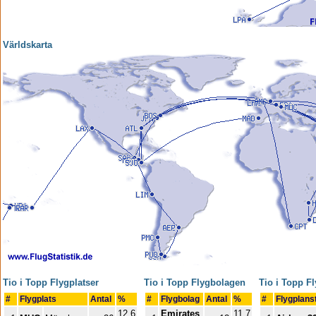
Världskarta
Tio i Topp Flygplatser
Tio i Topp Flygbolagen
Tio i Topp F
#
Flygplats
Antal
%
#
Flygbolag
Antal
%
#
Flygplans
12,6
Emirates
11,7