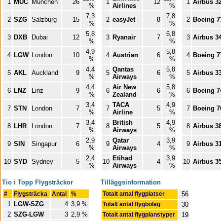
1
MUC
München
26
1
12
1
Airbus 3
%
Airlines
%
7,3
7,8
2
SZG
Salzburg
15
2
easyJet
8
2
Boeing 7
%
%
5,8
6,8
3
DXB
Dubai
12
3
Ryanair
7
3
Airbus 3
%
%
4,9
5,8
4
LGW
London
10
4
Austrian
6
4
Boeing 7
%
%
4,4
Qantas
5,8
5
AKL
Auckland
9
5
6
5
Airbus 3
%
Airways
%
4,4
Air New
5,8
6
LNZ
Linz
9
6
6
6
Boeing 7
%
Zealand
%
3,4
TACA
4,9
7
STN
London
7
7
5
7
Boeing 7
%
Airline
%
3,4
British
4,9
8
LHR
London
7
8
5
8
Airbus 3
%
Airways
%
2,9
Qatar
3,9
9
SIN
Singapur
6
9
4
9
Airbus 3
%
Airways
%
2,4
Etihad
3,9
10
SYD
Sydney
5
10
4
10
Airbus 3
%
Airways
%
Tio i Topp Flygsträckor
Tilläggsinformation
#
Flygsträcka
Antal
%
Totalt antal flygplatser
56
1
LGW-SZG
4
3,9 %
Totalt antal flygbolag
30
2
SZG-LGW
3
2,9 %
Totalt antal flygplanstyper
19