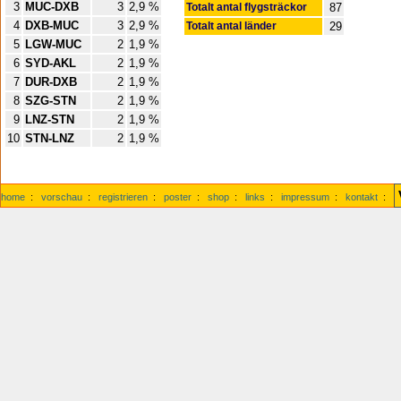
3
MUC-DXB
3
2,9 %
Totalt antal flygsträckor
87
4
DXB-MUC
3
2,9 %
Totalt antal länder
29
5
LGW-MUC
2
1,9 %
6
SYD-AKL
2
1,9 %
7
DUR-DXB
2
1,9 %
8
SZG-STN
2
1,9 %
9
LNZ-STN
2
1,9 %
10
STN-LNZ
2
1,9 %
home
:
vorschau
:
registrieren
:
poster
:
shop
:
links
:
impressum
:
kontakt
: