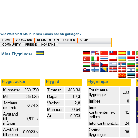
Wie weit sind Sie in Ihrem Leben schon geflogen?
HOME
VORSCHAU
REGISTRIEREN
POSTER
SHOP
COMMUNITY
PRESSE
KONTAKT
Mina Flygningar
Flygsträckor
Flygtid
Flygningar
Kilometer
350.250
Timmar
463:34
Totalt antal
103
flygningar
Mil
35.025
Dagar
19,3
Inrikes
0
Jordens
Veckor
2,8
8,74 x
omkrets
Inom
Månader
0,64
kontinenten ex
41
Avstånd
År
0,053
inrikes
till
0,911 x
månen
Interkontinentala
24
Avstånd
Övriga
0,0023 x
38
till solen
flygningar